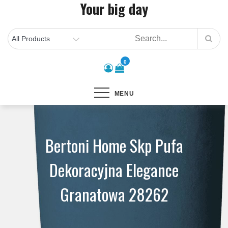
Your big day
Skip
to
content
0
MENU
Bertoni Home Skp Pufa
Dekoracyjna Elegance
Granatowa 28262