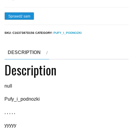
Sprawdź sam
SKU:
C1637387D156
CATEGORY:
PUFY_I_PODNOZKI
DESCRIPTION
Description
null
Pufy_i_podnozki
, , , , ,
yyyyy