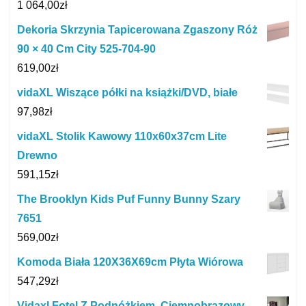
1 064,00
zł
Dekoria Skrzynia Tapicerowana Zgaszony Róż
90 × 40 Cm City 525-704-90
619,00
zł
vidaXL Wiszące półki na książki/DVD, białe
97,98
zł
vidaXL Stolik Kawowy 110x60x37cm Lite
Drewno
591,15
zł
The Brooklyn Kids Puf Funny Bunny Szary
7651
569,00
zł
Komoda Biała 120X36X69cm Płyta Wiórowa
547,29
zł
Vidaxl Fotel Z Podnóżkiem, Ciemnobrązowy,