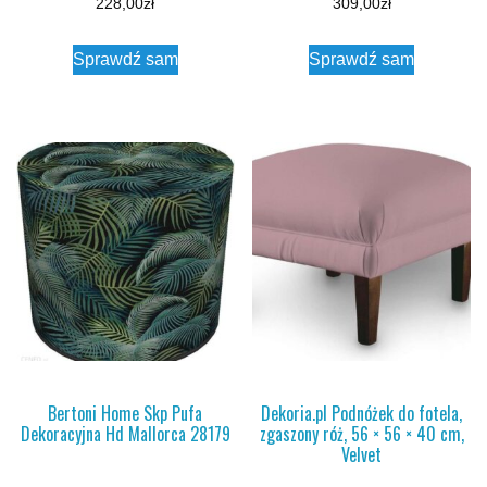
228,00
zł
309,00
zł
Sprawdź sam
Sprawdź sam
Bertoni Home Skp Pufa
Dekoria.pl Podnóżek do fotela,
Dekoracyjna Hd Mallorca 28179
zgaszony róż, 56 × 56 × 40 cm,
Velvet