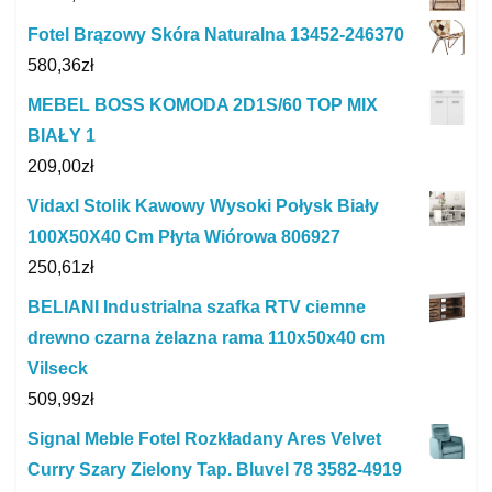
Fotel Brązowy Skóra Naturalna 13452-246370
580,36
zł
MEBEL BOSS KOMODA 2D1S/60 TOP MIX
BIAŁY 1
209,00
zł
Vidaxl Stolik Kawowy Wysoki Połysk Biały
100X50X40 Cm Płyta Wiórowa 806927
250,61
zł
BELIANI Industrialna szafka RTV ciemne
drewno czarna żelazna rama 110x50x40 cm
Vilseck
509,99
zł
Signal Meble Fotel Rozkładany Ares Velvet
Curry Szary Zielony Tap. Bluvel 78 3582-4919