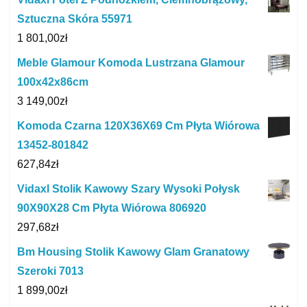
Sztuczna Skóra 55971
1 801,00
zł
Meble Glamour Komoda Lustrzana Glamour
100x42x86cm
3 149,00
zł
Komoda Czarna 120X36X69 Cm Płyta Wiórowa
13452-801842
627,84
zł
Vidaxl Stolik Kawowy Szary Wysoki Połysk
90X90X28 Cm Płyta Wiórowa 806920
297,68
zł
Bm Housing Stolik Kawowy Glam Granatowy
Szeroki 7013
1 899,00
zł