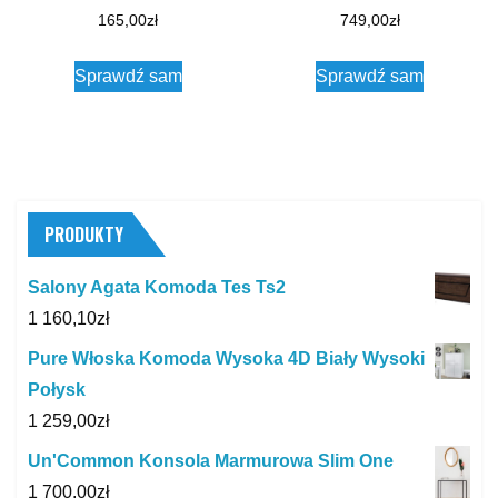
165,00
zł
749,00
zł
Sprawdź sam
Sprawdź sam
PRODUKTY
Salony Agata Komoda Tes Ts2
1 160,10
zł
Pure Włoska Komoda Wysoka 4D Biały Wysoki
Połysk
1 259,00
zł
Un'Common Konsola Marmurowa Slim One
1 700,00
zł