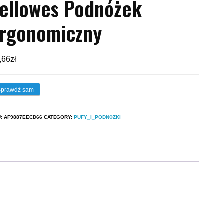
ellowes Podnóżek
rgonomiczny
,66
zł
Sprawdź sam
U:
AF9887EECD66
CATEGORY:
PUFY_I_PODNOZKI