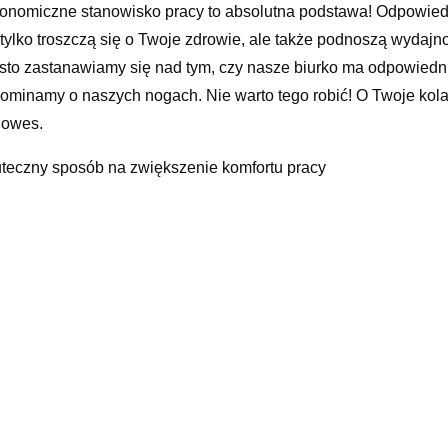
onomiczne stanowisko pracy to absolutna podstawa! Odpowied
 tylko troszczą się o Twoje zdrowie, ale także podnoszą wydajn
sto zastanawiamy się nad tym, czy nasze biurko ma odpowiednie
ominamy o naszych nogach. Nie warto tego robić! O Twoje kola
lowes.
teczny sposób na zwiększenie komfortu pracy
nóżek do fotela Fellowes to ergonomiczne narzędzie, podnoszą
ucznego. Wykorzystany materiał i mocna konstrukcja zapobiega
ierzchni umożliwiają przyjemny masaż stóp, poprawiający krąż
hylenia, co pozwala na dostosowanie go do indywidualnych p
rancja komfortu pracy.
ważniejsze cechy produktu:
onany z wytrzymałego tworzywa sztucznego podnóżek do fote
yżaPowierzchnia z wypustkami masuje stopyPodnóżek posiada r