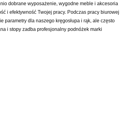
nio dobrane wyposażenie, wygodne meble i akcesoria
ość i efektywność Twojej pracy. Podczas pracy biurowej
 parametry dla naszego kręgosłupa i rąk, ale często
na i stopy zadba profesjonalny podnóżek marki
ce komfort pracy. Został wykonany z trwałego tworzywa
ją bólom krzyża i łagodzą zmęczenie nóg. Wypustki na
enie. Podnóżek posiada regulację wysokości oraz kąta
otrzeb użytkownika. Regulowany podnóżek Fellowes to
laMocna konstrukcja zapobiega bólom
egulację wysokości (2 pozycje: 85 i 100mm) oraz kąta