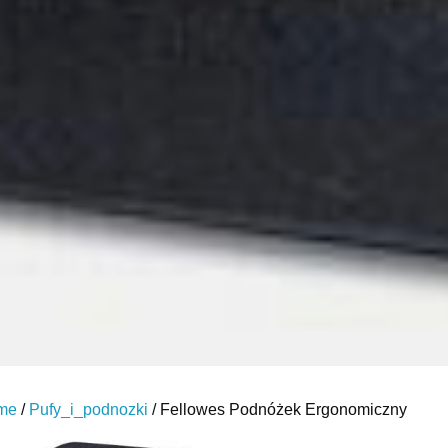
me
/
Pufy_i_podnozki
/ Fellowes Podnóżek Ergonomiczny