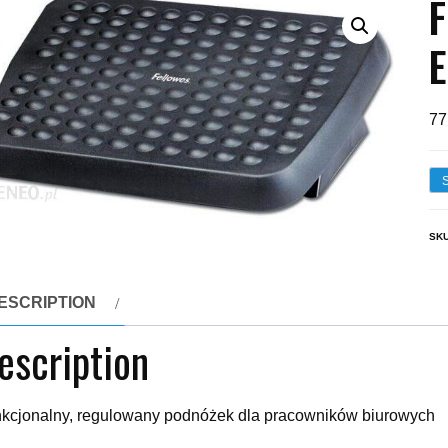
F
E
77
SK
ESCRIPTION
escription
kcjonalny, regulowany podnóżek dla pracowników biurowych