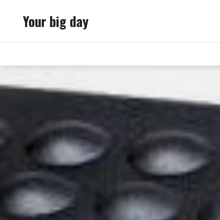
Skip
Your big day
to
content