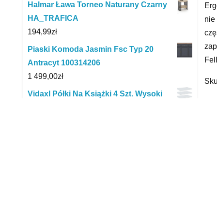
Halmar Ława Torneo Naturany Czarny
Erg
HA_TRAFICA
nie
194,99
zł
czę
zap
Piaski Komoda Jasmin Fsc Typ 20
Fel
Antracyt 100314206
1 499,00
zł
Sku
Vidaxl Półki Na Książki 4 Szt. Wysoki
Pod
Połysk Białe 60X50X1 5cm 805276
szt
109,00
zł
pow
Gała Meble Kora Andersen Kk4
nac
Komoda 4 Drzwi 1 Szuflady
gwa
1 086,00
zł
Naj
Salony Agata Ława Janne
Wyk
1 016,10
zł
krz
Vidaxl Podnoszony Fotel Rozkładany