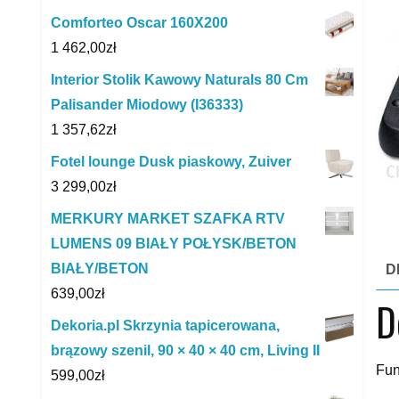
Comforteo Oscar 160X200
1 462,00
zł
Interior Stolik Kawowy Naturals 80 Cm
Palisander Miodowy (I36333)
1 357,62
zł
Fotel lounge Dusk piaskowy, Zuiver
3 299,00
zł
MERKURY MARKET SZAFKA RTV
LUMENS 09 BIAŁY POŁYSK/BETON
BIAŁY/BETON
D
639,00
zł
D
Dekoria.pl Skrzynia tapicerowana,
brązowy szenil, 90 × 40 × 40 cm, Living II
Fun
599,00
zł