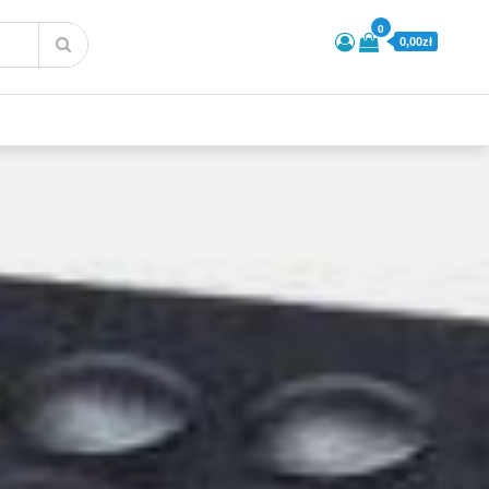
0
0,00zł