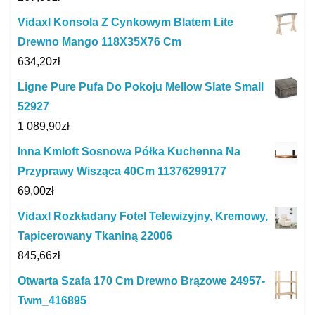
Vidaxl Konsola Z Cynkowym Blatem Lite
Drewno Mango 118X35X76 Cm
634,20
zł
Ligne Pure Pufa Do Pokoju Mellow Slate Small
52927
1 089,90
zł
Inna Kmloft Sosnowa Półka Kuchenna Na
Przyprawy Wisząca 40Cm 11376299177
69,00
zł
Vidaxl Rozkładany Fotel Telewizyjny, Kremowy,
Tapicerowany Tkaniną 22006
845,66
zł
Otwarta Szafa 170 Cm Drewno Brązowe 24957-
Twm_416895