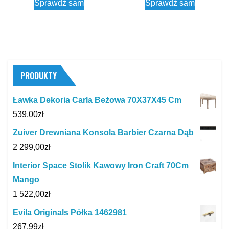
Sprawdź sam
Sprawdź sam
PRODUKTY
Ławka Dekoria Carla Beżowa 70X37X45 Cm
539,00
zł
Zuiver Drewniana Konsola Barbier Czarna Dąb
2 299,00
zł
Interior Space Stolik Kawowy Iron Craft 70Cm
Mango
1 522,00
zł
Evila Originals Półka 1462981
267,99
zł