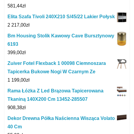
581,44
zł
Elita Szafa Tivoli 240X210 S/45/22 Lakier Połysk
2 217,00
zł
Bm Housing Stolik Kawowy Cave Bursztynowy
6193
399,00
zł
Zuiver Fotel Flexback 1 00098 Ciemnoszara
Tapicerka Bukowe Nogi W Czarnym Ze
1 199,00
zł
Rama Łóżka Z Led Brązowa Tapicerowana
Tkaniną 140X200 Cm 13452-285507
908,38
zł
Dekor Drewna Półka Naścienna Wisząca Volato
40 Cm