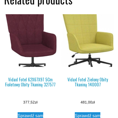
Vidaxl Fotel 62X67X97 5Cm
Vidaxl Fotel Zielony Obity
Fioletowy Obity Tkaniną 327577
Tkaniną 140007
377,52
zł
481,00
zł
Sprawdź sam
Sprawdź sam