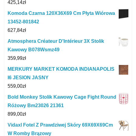
425,14
zł
Komoda Czarna 120X36X69 Cm Płyta Wiórowa
13452-801842
627,84
zł
Atmosphera Créateur D'Intérieur 3X Stolik
Kawowy B078Wsmz49
359,99
zł
MERKURY MARKET KOMODA INDIANAPOLIS
I6 JESION JASNY
559,00
zł
Bold Monkey Stolik Kawowy Cage Fight Round
Różowy Bm23026 21361
899,00
zł
Vidaxl Fotel Z Prawdziwej Skóry 69X69X69Cm
W Romby Brązowy