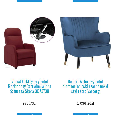
Vidaxl Elektryczny Fotel
Beliani Welurowy fotel
Rozkładany Czerwień Winna
ciemnoniebieski czarne nóżki
Sztuczna Skóra 3073738
styl retro Varberg
978,73
zł
1 036,20
zł