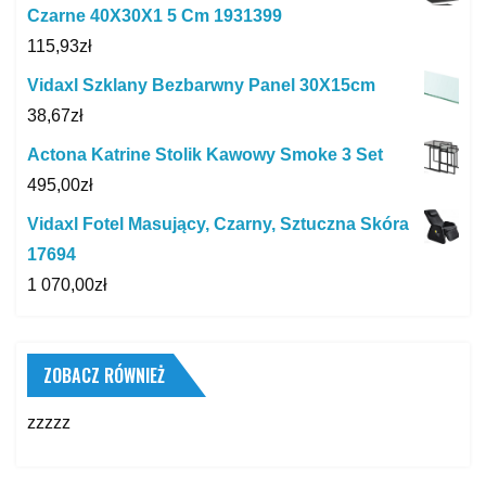
Czarne 40X30X1 5 Cm 1931399
115,93
zł
Vidaxl Szklany Bezbarwny Panel 30X15cm
38,67
zł
Actona Katrine Stolik Kawowy Smoke 3 Set
495,00
zł
Vidaxl Fotel Masujący, Czarny, Sztuczna Skóra
17694
1 070,00
zł
ZOBACZ RÓWNIEŻ
zzzzz