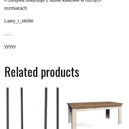
Przesyłka obejmuje 2 stoliki kawowe w różnych
rozmiarach
Lawy_i_stoliki
, , ,
yyyyy
Related products