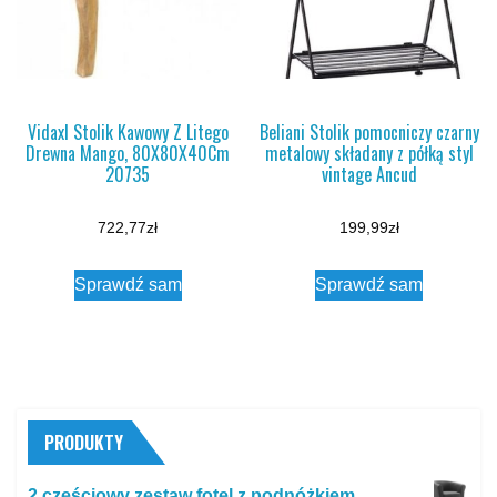
Vidaxl Stolik Kawowy Z Litego
Beliani Stolik pomocniczy czarny
Drewna Mango, 80X80X40Cm
metalowy składany z półką styl
20735
vintage Ancud
722,77
zł
199,99
zł
Sprawdź sam
Sprawdź sam
PRODUKTY
2 częściowy zestaw fotel z podnóżkiem