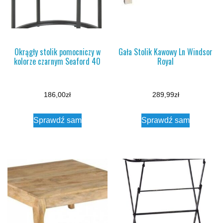
Okrągły stolik pomocniczy w
Gała Stolik Kawowy Ln Windsor
kolorze czarnym Seaford 40
Royal
186,00
zł
289,99
zł
Sprawdź sam
Sprawdź sam