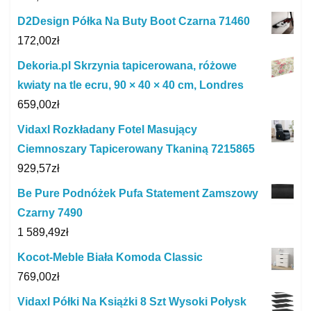
D2Design Półka Na Buty Boot Czarna 71460
172,00
zł
Dekoria.pl Skrzynia tapicerowana, różowe
kwiaty na tle ecru, 90 × 40 × 40 cm, Londres
659,00
zł
Vidaxl Rozkładany Fotel Masujący
Ciemnoszary Tapicerowany Tkaniną 7215865
929,57
zł
Be Pure Podnóżek Pufa Statement Zamszowy
Czarny 7490
1 589,49
zł
Kocot-Meble Biała Komoda Classic
769,00
zł
Vidaxl Półki Na Książki 8 Szt Wysoki Połysk