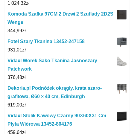
1 024,32
zł
Komoda Szafka 97CM 2 Drzwi 2 Szuflady 2D2S
Wenge
344,99
zł
Fotel Szary Tkanina 13452-247158
931,01
zł
Vidaxl Worek Sako Tkanina Jasnoszary
Patchwork
376,48
zł
Dekoria.pl Podnóżek okrągły, krata szaro-
grafitowa, Ø60 × 40 cm, Edinburgh
619,00
zł
Vidaxl Stolik Kawowy Czarny 90X60X31 Cm
Płyta Wiórowa 13452-804176
459,64
zł