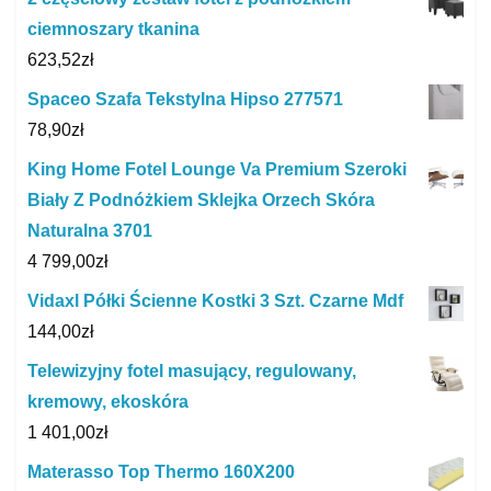
ciemnoszary tkanina
623,52
zł
Spaceo Szafa Tekstylna Hipso 277571
78,90
zł
King Home Fotel Lounge Va Premium Szeroki
Biały Z Podnóżkiem Sklejka Orzech Skóra
Naturalna 3701
4 799,00
zł
Vidaxl Półki Ścienne Kostki 3 Szt. Czarne Mdf
144,00
zł
Telewizyjny fotel masujący, regulowany,
kremowy, ekoskóra
1 401,00
zł
Materasso Top Thermo 160X200