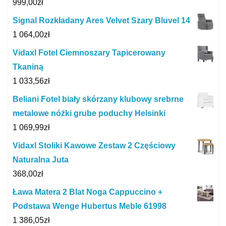
999,00
zł
Signal Rozkładany Ares Velvet Szary Bluvel 14
1 064,00
zł
Vidaxl Fotel Ciemnoszary Tapicerowany
Tkaniną
1 033,56
zł
Beliani Fotel biały skórzany klubowy srebrne
metalowe nóżki grube poduchy Helsinki
1 069,99
zł
Vidaxl Stoliki Kawowe Zestaw 2 Częściowy
Naturalna Juta
368,00
zł
Ława Matera 2 Blat Noga Cappuccino +
Podstawa Wenge Hubertus Meble 61998
1 386,05
zł