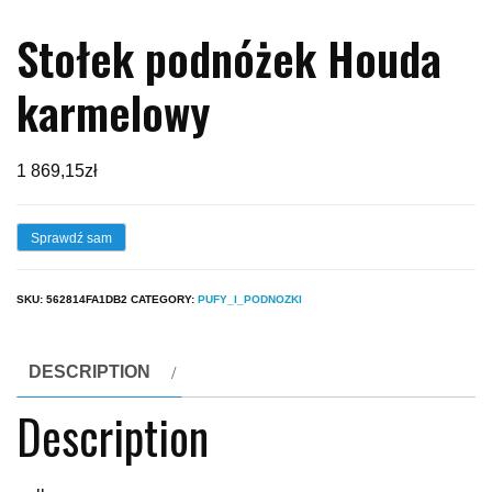
Stołek podnóżek Houda
karmelowy
1 869,15
zł
Sprawdź sam
SKU:
562814FA1DB2
CATEGORY:
PUFY_I_PODNOZKI
DESCRIPTION
Description