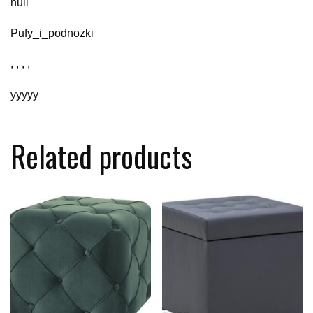
null
Pufy_i_podnozki
, , , ,
yyyyy
Related products