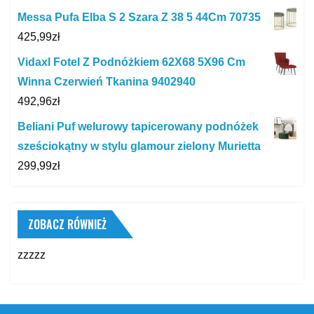
Messa Pufa Elba S 2 Szara Z 38 5 44Cm 70735
425,99
zł
Vidaxl Fotel Z Podnóżkiem 62X68 5X96 Cm
Winna Czerwień Tkanina 9402940
492,96
zł
Beliani Puf welurowy tapicerowany podnóżek
sześciokątny w stylu glamour zielony Murietta
299,99
zł
ZOBACZ RÓWNIEŻ
zzzzz