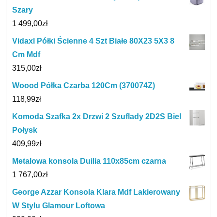
Szary
1 499,00
zł
Vidaxl Półki Ścienne 4 Szt Białe 80X23 5X3 8
Cm Mdf
315,00
zł
Woood Półka Czarba 120Cm (370074Z)
118,99
zł
Komoda Szafka 2x Drzwi 2 Szuflady 2D2S Biel
Połysk
409,99
zł
Metalowa konsola Duilia 110x85cm czarna
1 767,00
zł
George Azzar Konsola Klara Mdf Lakierowany
W Stylu Glamour Loftowa