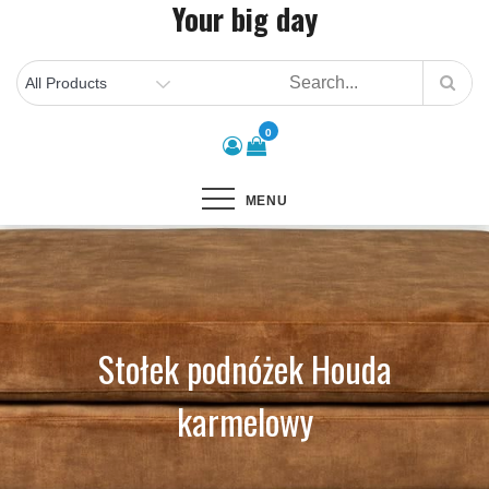
Your big day
Skip
to
content
0
MENU
Stołek podnóżek Houda
karmelowy