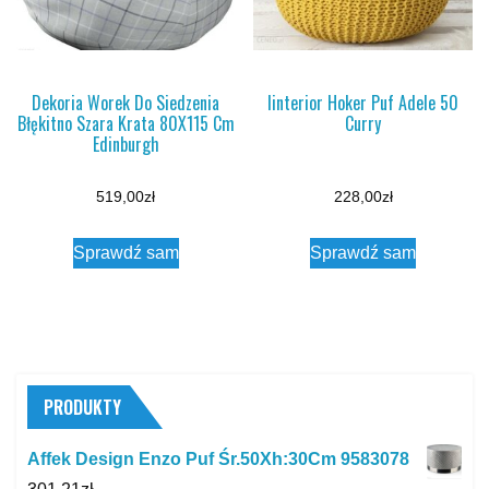
Dekoria Worek Do Siedzenia
Iinterior Hoker Puf Adele 50
Błękitno Szara Krata 80X115 Cm
Curry
Edinburgh
519,00
zł
228,00
zł
Sprawdź sam
Sprawdź sam
PRODUKTY
Affek Design Enzo Puf Śr.50Xh:30Cm 9583078