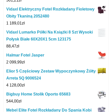
301,21
zł
Vidaxl Elektryczny Fotel Rozkładany Fioletowy
Obity Tkaniną 2052480
1 189,01
zł
Vidaxl Lumarko Półki Na Książki 8 Szt Wysoki
Połysk Białe 60X20X1 5cm 123175
88,47
zł
Halmar Fotel Jasper
2 099,99
zł
Elior 5 Częściowy Zestaw Wypoczynkowy Żółty
Arreta 5Q 9006524
4 128,00
zł
Bigbuy Home Stolik Oporto 65683
544,00
zł
Mebel Elite Fotel Rozkładany Do Spania Kobi