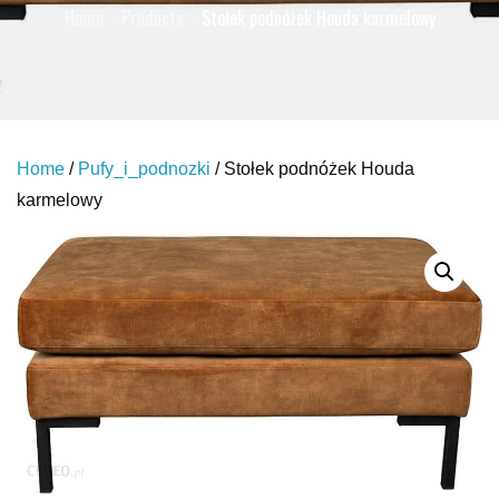
Home
Products
Stołek podnóżek Houda karmelowy
Home
/
Pufy_i_podnozki
/ Stołek podnóżek Houda
karmelowy