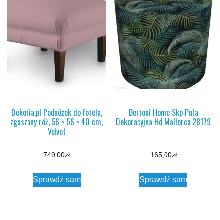
Dekoria.pl Podnóżek do fotela,
Bertoni Home Skp Pufa
zgaszony róż, 56 × 56 × 40 cm,
Dekoracyjna Hd Mallorca 28179
Velvet
749,00
zł
165,00
zł
Sprawdź sam
Sprawdź sam