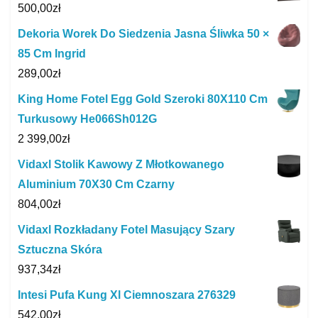
500,00
zł
Dekoria Worek Do Siedzenia Jasna Śliwka 50 ×
85 Cm Ingrid
289,00
zł
King Home Fotel Egg Gold Szeroki 80X110 Cm
Turkusowy He066Sh012G
2 399,00
zł
Vidaxl Stolik Kawowy Z Młotkowanego
Aluminium 70X30 Cm Czarny
804,00
zł
Vidaxl Rozkładany Fotel Masujący Szary
Sztuczna Skóra
937,34
zł
Intesi Pufa Kung Xl Ciemnoszara 276329
542,00
zł