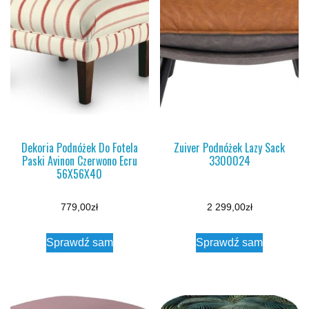
Dekoria Podnóżek Do Fotela
Zuiver Podnóżek Lazy Sack
Paski Avinon Czerwono Ecru
3300024
56X56X40
779,00
zł
2 299,00
zł
Sprawdź sam
Sprawdź sam