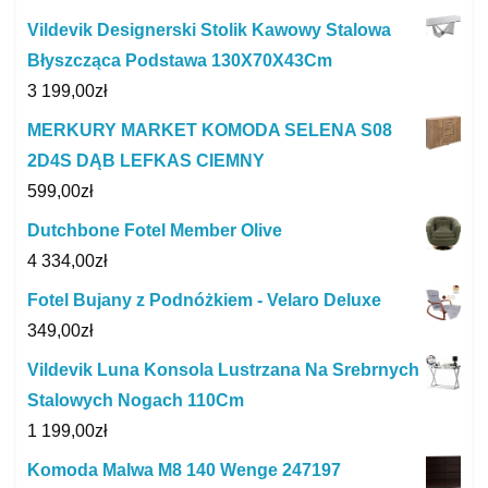
Vildevik Designerski Stolik Kawowy Stalowa
Błyszcząca Podstawa 130X70X43Cm
3 199,00
zł
MERKURY MARKET KOMODA SELENA S08
2D4S DĄB LEFKAS CIEMNY
599,00
zł
Dutchbone Fotel Member Olive
4 334,00
zł
Fotel Bujany z Podnóżkiem - Velaro Deluxe
349,00
zł
Vildevik Luna Konsola Lustrzana Na Srebrnych
Stalowych Nogach 110Cm
1 199,00
zł
Komoda Malwa M8 140 Wenge 247197