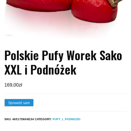
Polskie Pufy Worek Sako
XXL i Podnóżek
169,00
zł
Sprawdź sam
SKU:
46517D604E34
CATEGORY:
PUFY_I_PODNOZKI