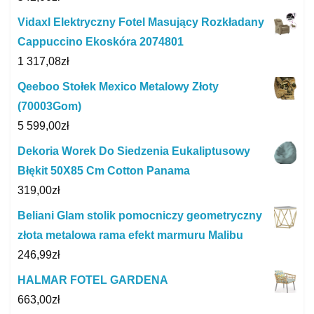
Vidaxl Elektryczny Fotel Masujący Rozkładany
Cappuccino Ekoskóra 2074801
1 317,08
zł
Qeeboo Stołek Mexico Metalowy Złoty
(70003Gom)
5 599,00
zł
Dekoria Worek Do Siedzenia Eukaliptusowy
Błękit 50X85 Cm Cotton Panama
319,00
zł
Beliani Glam stolik pomocniczy geometryczny
złota metalowa rama efekt marmuru Malibu
246,99
zł
HALMAR FOTEL GARDENA
663,00
zł