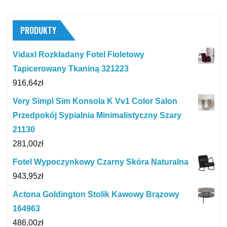
PRODUKTY
Vidaxl Rozkładany Fotel Fioletowy
Tapicerowany Tkaniną 321223
916,64
zł
Very Simpl Sim Konsola K Vv1 Color Salon
Przedpokój Sypialnia Minimalistyczny Szary
21130
281,00
zł
Fotel Wypoczynkowy Czarny Skóra Naturalna
943,95
zł
Actona Goldington Stolik Kawowy Brązowy
164963
486,00
zł