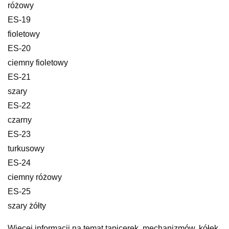
różowy
ES-19
fioletowy
ES-20
ciemny fioletowy
ES-21
szary
ES-22
czarny
ES-23
turkusowy
ES-24
ciemny różowy
ES-25
szary żółty
Więcej informacji na temat tapicerek, mechanizmów, kółek