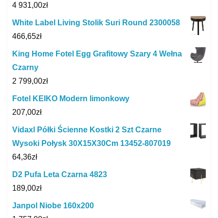
4 931,00
zł
White Label Living Stolik Suri Round 2300058
466,65
zł
King Home Fotel Egg Grafitowy Szary 4 Wełna
Czarny
2 799,00
zł
Fotel KEIKO Modern limonkowy
207,00
zł
Vidaxl Półki Ścienne Kostki 2 Szt Czarne
Wysoki Połysk 30X15X30Cm 13452-807019
64,36
zł
D2 Pufa Leta Czarna 4823
189,00
zł
Janpol Niobe 160x200