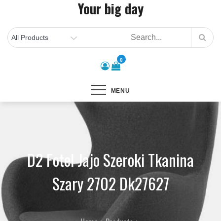
Your big day
Skip
to
content
0
MENU
D2 Fotel Jajo Szeroki Tkanina
Szary 2702 Dk27627