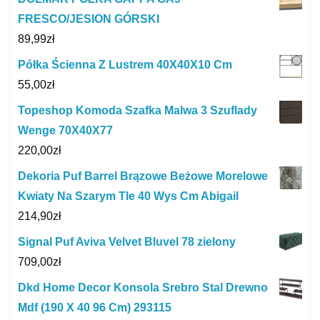
FRESCO/JESION GÓRSKI
89,99
zł
Półka Ścienna Z Lustrem 40X40X10 Cm
55,00
zł
Topeshop Komoda Szafka Malwa 3 Szuflady
Wenge 70X40X77
220,00
zł
Dekoria Puf Barrel Brązowe Beżowe Morelowe
Kwiaty Na Szarym Tle 40 Wys Cm Abigail
214,90
zł
Signal Puf Aviva Velvet Bluvel 78 zielony
709,00
zł
Dkd Home Decor Konsola Srebro Stal Drewno
Mdf (190 X 40 96 Cm) 293115