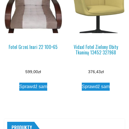
Fotel Grześ Inari 22 100×65
Vidaxl Fotel Zielony Obity
Tkaniną 13452 327968
599,00
zł
376,43
zł
Sprawdź sam
Sprawdź sam
PRODUKTY