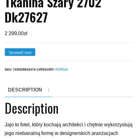
Tkanina Szary 2702
Dk27627
2 299,00
zł
Sprawdź sam
SKU:
743D39B18374
CATEGORY:
FOTELE
DESCRIPTION
Description
Jajo to fotel, który kochają architekci i chętnie wykorzystują
jego niebanalną formę w designerskich aranżacjach