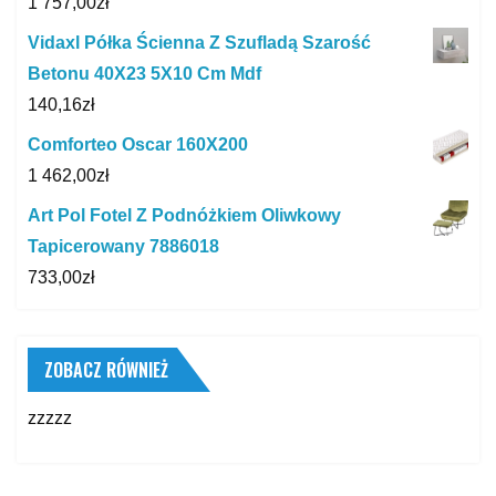
1 757,00
zł
Vidaxl Półka Ścienna Z Szufladą Szarość
Betonu 40X23 5X10 Cm Mdf
140,16
zł
Comforteo Oscar 160X200
1 462,00
zł
Art Pol Fotel Z Podnóżkiem Oliwkowy
Tapicerowany 7886018
733,00
zł
ZOBACZ RÓWNIEŻ
zzzzz