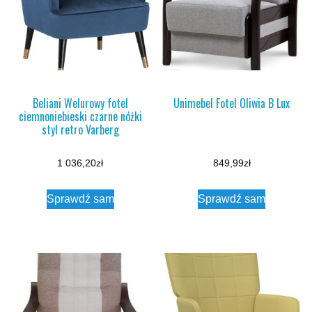
Beliani Welurowy fotel
Unimebel Fotel Oliwia B Lux
ciemnoniebieski czarne nóżki
styl retro Varberg
1 036,20
zł
849,99
zł
Sprawdź sam
Sprawdź sam