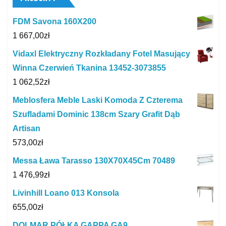
FDM Savona 160X200
1 667,00
zł
Vidaxl Elektryczny Rozkładany Fotel Masujący
Winna Czerwień Tkanina 13452-3073855
1 062,52
zł
Meblosfera Meble Laski Komoda Z Czterema
Szufladami Dominic 138cm Szary Grafit Dąb
Artisan
573,00
zł
Messa Ława Tarasso 130X70X45Cm 70489
1 476,99
zł
Livinhill Loano 013 Konsola
655,00
zł
DOLMAR PÓŁKA GAPPA GA9