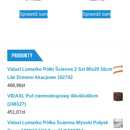
Sprawdź sam
Sprawdź sam
PRODUKTY
Vidaxl Lumarko Półki Ścienne 2 Szt 90x20 16cm
Lite Drewno Akacjowe 102742
466,99
zł
VIDAXL Puf ciemnobrązowy 40x40x40cm
(248127)
451,07
zł
Vidaxl Lumarko Półka Ścienna Wysoki Połysk