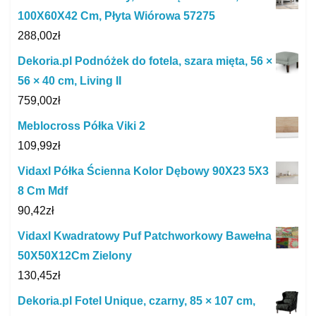
100X60X42 Cm, Płyta Wiórowa 57275
288,00
zł
Dekoria.pl Podnóżek do fotela, szara mięta, 56 ×
56 × 40 cm, Living II
759,00
zł
Meblocross Półka Viki 2
109,99
zł
Vidaxl Półka Ścienna Kolor Dębowy 90X23 5X3
8 Cm Mdf
90,42
zł
Vidaxl Kwadratowy Puf Patchworkowy Bawełna
50X50X12Cm Zielony
130,45
zł
Dekoria.pl Fotel Unique, czarny, 85 × 107 cm,