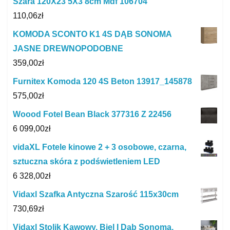
Szara 120X23 5X3 8cm Mdf 106704
110,06
zł
KOMODA SCONTO K1 4S DĄB SONOMA
JASNE DREWNOPODOBNE
359,00
zł
Furnitex Komoda 120 4S Beton 13917_145878
575,00
zł
Woood Fotel Bean Black 377316 Z 22456
6 099,00
zł
vidaXL Fotele kinowe 2 + 3 osobowe, czarna,
sztuczna skóra z podświetleniem LED
6 328,00
zł
Vidaxl Szafka Antyczna Szarość 115x30cm
730,69
zł
Vidaxl Stolik Kawowy, Biel I Dąb Sonoma,