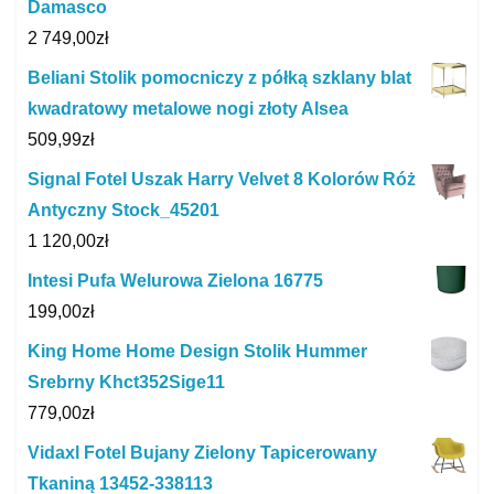
Damasco
2 749,00
zł
Beliani Stolik pomocniczy z półką szklany blat
kwadratowy metalowe nogi złoty Alsea
509,99
zł
Signal Fotel Uszak Harry Velvet 8 Kolorów Róż
Antyczny Stock_45201
1 120,00
zł
Intesi Pufa Welurowa Zielona 16775
199,00
zł
King Home Home Design Stolik Hummer
Srebrny Khct352Sige11
779,00
zł
Vidaxl Fotel Bujany Zielony Tapicerowany
Tkaniną 13452-338113