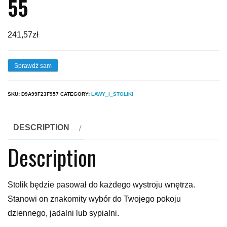
55
241,57
zł
Sprawdź sam
SKU:
D9A99F23F957
CATEGORY:
LAWY_I_STOLIKI
DESCRIPTION
Description
Stolik będzie pasował do każdego wystroju wnętrza.
Stanowi on znakomity wybór do Twojego pokoju
dziennego, jadalni lub sypialni.