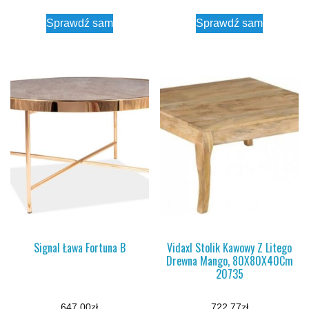
Sprawdź sam
Sprawdź sam
Signal Ława Fortuna B
Vidaxl Stolik Kawowy Z Litego
Drewna Mango, 80X80X40Cm
20735
647,00
zł
722,77
zł