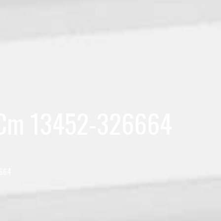
X3 Cm 13452-326664
6664