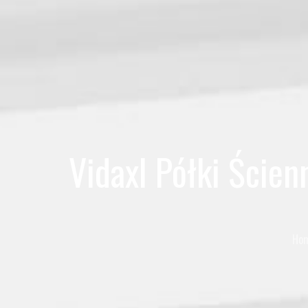
Vidaxl Półki Ście
Ho