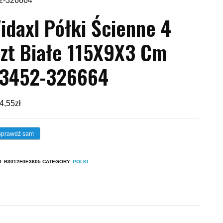
52-326664
idaxl Półki Ścienne 4
zt Białe 115X9X3 Cm
13452-326664
4,55
zł
Sprawdź sam
U:
B3012F0E3605
CATEGORY:
POLKI