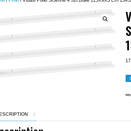
me
/
Polki
/ Vidaxl Półki Ścienne 4 Szt Białe 115X9X3 Cm 134
V
S
17
SK
ESCRIPTION