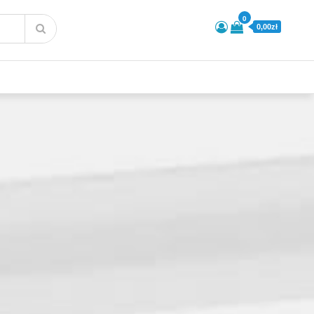
0
0,00zł