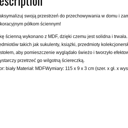
escription
ksymalizuj swoją przestrzeń do przechowywania w domu i zami
ekoracyjnym półkom ściennym!
kę ścienną wykonano z MDF, dzięki czemu jest solidna i trwał
edmiotów takich jak sukulenty, książki, przedmioty kolekcjoners
 stołem, aby pomieszczenie wyglądało świeżo i tworzyło efekt
ystarczy przetrzeć go wilgotną ściereczką.
or: biały Materiał: MDFWymiary: 115 x 9 x 3 cm (szer. x gł. x 
ennaAkcesoria montażowe
ki
, , , , , , , , , , , , , ,
yy