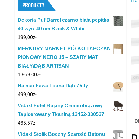
Ho
PRODUKTY
Dekoria Puf Barrel czarno biała pepitka
40 wys. 40 cm Black & White
199,00
zł
MERKURY MARKET PÓŁKO-TAPCZAN
PIONOWY NERO 15 – SZARY MAT
BIAŁY/DĄB ARTISAN
1 959,00
zł
Halmar Ława Luana Dąb Złoty
499,00
zł
Vidaxl Fotel Bujany Ciemnobrązowy
Tapicerowany Tkaniną 13452-330537
D
465,57
zł
Vidaxl Stolik Boczny Szarość Betonu