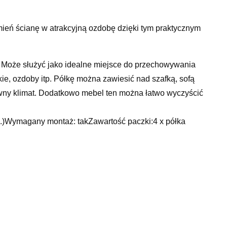
eń ścianę w atrakcyjną ozdobę dzięki tym praktycznym
a. Może służyć jako idealne miejsce do przechowywania
kie, ozdoby itp. Półkę można zawiesić nad szafką, sofą
owny klimat. Dodatkowo mebel ten można łatwo wyczyścić
wys.)Wymagany montaż: takZawartość paczki:4 x półka