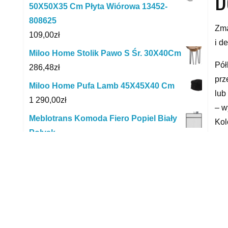
D
50X50X35 Cm Płyta Wiórowa 13452-
808625
Zma
109,00
zł
i d
Miloo Home Stolik Pawo S Śr. 30X40Cm
Pół
286,48
zł
prz
Miloo Home Pufa Lamb 45X45X40 Cm
lub
1 290,00
zł
– w
Meblotrans Komoda Fiero Popiel Biały
Kol
Połysk
ści
680,40
zł
Pol
Halmar Komoda Lima Km-4 Biała
533,00
zł
, , , 
Vidaxl Stolik Boczny W Stylu Vintage
yyy
Metalowy 87X34X73 Cm Złoty
342,00
zł