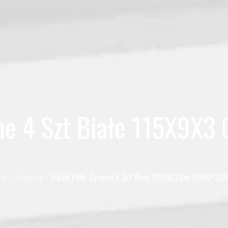
nne 4 Szt Białe 115X9
me
Products
Vidaxl Półki Ścienne 4 Szt Białe 115X9X3 Cm 13452-32