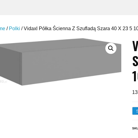
me
/
Polki
/ Vidaxl Półka Ścienna Z Szufladą Szara 40 X 23 5
V
S
1
13
SK