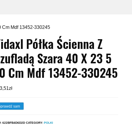
 10 Cm Mdf 13452-330245
idaxl Półka Ścienna Z
zufladą Szara 40 X 23 5
0 Cm Mdf 13452-330245
3,51
zł
Sprawdź sam
U:
622BFB4D6D2D
CATEGORY:
POLKI