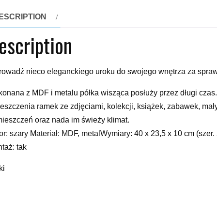
ESCRIPTION
escription
owadź nieco eleganckiego uroku do swojego wnętrza za sprawą
onana z MDF i metalu półka wisząca posłuży przez długi czas. 
eszczenia ramek ze zdjęciami, kolekcji, książek, zabawek, małyc
ieszczeń oraz nada im świeży klimat.
or: szary Materiał: MDF, metalWymiary: 40 x 23,5 x 10 cm (sz
taż: tak
ki
, , , , , , , , , , ,
yy