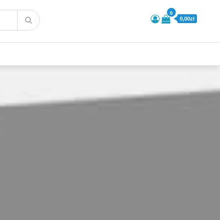
0
0,00zł