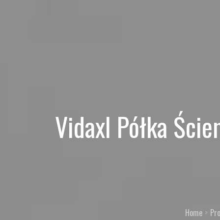
Vidaxl Półka Ście
Home
Pr