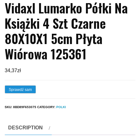
Vidaxl Lumarko Półki Na
Książki 4 Szt Czarne
80X10X1 5cm Płyta
Wiórowa 125361
34,37
zł
Sprawdź sam
SKU:
8BD89F653075
CATEGORY:
POLKI
DESCRIPTION