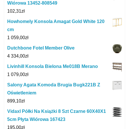
Wiórowa 13452-808549
102,31
zł
Howhomely Konsola Amagat Gold White 120
cm
1 059,00
zł
Dutchbone Fotel Member Olive
4 334,00
zł
Livinhill Konsola Bielona Me018B Merano
1 079,00
zł
Salony Agata Komoda Brugia Bugk221B Z
Oświetleniem
899,10
zł
Vidaxl Półki Na Książki 8 Szt Czarne 60X40X1
5cm Płyta Wiórowa 167423
195,00
zł