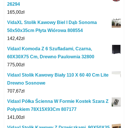
26294
165,00
zł
VidaXL Stolik Kawowy Biel I Dąb Sonoma
50x50x35cm Płyta Wiórowa 808554
142,42
zł
Vidaxl Komoda Z 6 Szufladami, Czarna,
60X30X75 Cm, Drewno Paulownia 32800
775,00
zł
Vidaxl Stolik Kawowy Biały 110 X 60 40 Cm Lite
Drewno Sosnowe
707,67
zł
Vidaxl Półka Ścienna W Formie Kostek Szara Z
Połyskiem 78X15X93Cm 807177
141,00
zł
Vidaxl Stolik Kawowy Z Drzwiczkami, 90X50X35