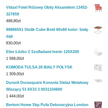
Vidaxl Fotel Różowy Obity Aksamitem 13452-
327659
488,80
zł
99866551 Stolik Cube Bold 60x60 kolor: biały
dąb
830,00
zł
Elior Łóżko Z Szufladami Iverin 120X200
1 588,00
zł
KOMODA TULSA 26 BIAŁY POŁYSK
1 309,00
zł
Duravit Durasquare Konsola Stelaż Metalowy
Wiszący 51 6X33 3 0031104600
1 444,00
zł
Bertoni Home Skp Pufa Dekoracyjna London