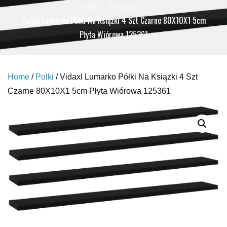
Home
Products
Vidaxl Lumarko Półki Na Książki 4 Szt Czarne 80X10X1 5cm
Płyta Wiórowa 125361
Home
/
Polki
/ Vidaxl Lumarko Półki Na Książki 4 Szt
Czarne 80X10X1 5cm Płyta Wiórowa 125361