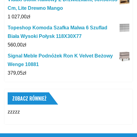
Cm, Lite Drewno Mango
1 027,00
zł
Topeshop Komoda Szafka Malwa 6 Szuflad
Biała Wysoki Połysk 118X30X77
560,00
zł
Signal Meble Podnóżek Ron K Velvet Beżowy
Wenge 10881
379,05
zł
ZOBACZ RÓWNIEŻ
zzzzz