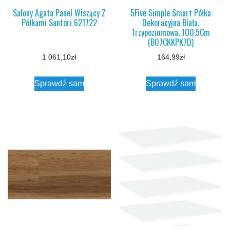
Salony Agata Panel Wiszący Z
5Five Simple Smart Półka
Półkami Santori 621722
Dekoracyjna Biała,
Trzypoziomowa, 100,5Cm
(B07CKKPK7D)
1 061,10
zł
164,99
zł
Sprawdź sam
Sprawdź sam