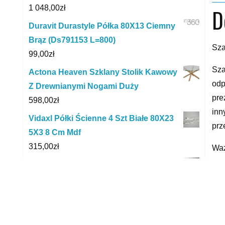
1 048,00
zł
D
Duravit Durastyle Półka 80X13 Ciemny
Brąz (Ds791153 L=800)
Sza
99,00
zł
Sza
Actona Heaven Szklany Stolik Kawowy
odp
Z Drewnianymi Nogami Duży
pre
598,00
zł
inn
Vidaxl Półki Ścienne 4 Szt Białe 80X23
prz
5X3 8 Cm Mdf
315,00
zł
Waż
nie
Vidaxl Stolik Konsolowy, Czarny,
Kol
120X35X75 Cm, Szkło Hartowane
lak
322840
363,00
zł
Ko
Vidaxl Półki Ścienne 4 Szt Białe Wysoki