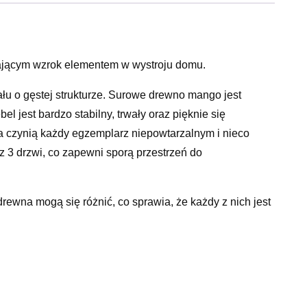
gającym wzrok elementem w wystroju domu.
łu o gęstej strukturze. Surowe drewno mango jest
l jest bardzo stabilny, trwały oraz pięknie się
a czynią każdy egzemplarz niepowtarzalnym i nieco
 3 drzwi, co zapewni sporą przestrzeń do
rewna mogą się różnić, co sprawia, że każdy z nich jest
(szer. x gł. x wys.)Powierzchnia szlifowana, malowana i