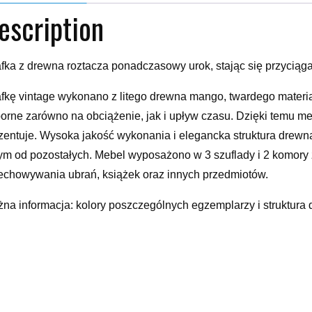
escription
fka z drewna roztacza ponadczasowy urok, stając się przycią
fkę vintage wykonano z litego drewna mango, twardego materia
orne zarówno na obciążenie, jak i upływ czasu. Dzięki temu mebe
zentuje. Wysoka jakość wykonania i elegancka struktura drewn
ym od pozostałych. Mebel wyposażono w 3 szuflady i 2 komory z
echowywania ubrań, książek oraz innych przedmiotów.
na informacja: kolory poszczególnych egzemplarzy i struktura d
powtarzalny; wysyłka odbywa się losowo.
or: biały Materiał: lite drewno mangoWymiary: 160 x 40 x 80 cm 
ierowana3 szuflady i 3 drzwi
mody