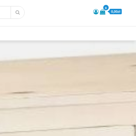
0
0,00zł