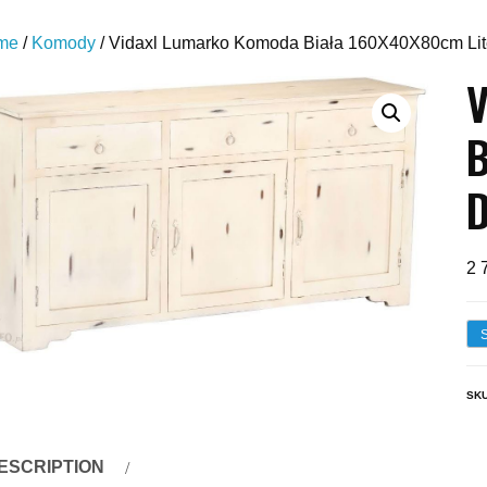
me
/
Komody
/ Vidaxl Lumarko Komoda Biała 160X40X80cm Li
V
B
2 
SK
ESCRIPTION