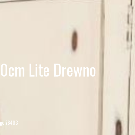
0cm Lite Drewno
ngo 76403