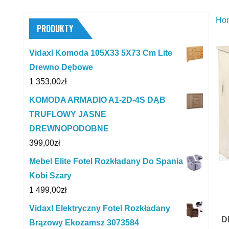
Ho
PRODUKTY
Vidaxl Komoda 105X33 5X73 Cm Lite
Drewno Dębowe
1 353,00
zł
KOMODA ARMADIO A1-2D-4S DĄB
TRUFLOWY JASNE
DREWNOPODOBNE
399,00
zł
Mebel Elite Fotel Rozkładany Do Spania
Kobi Szary
1 499,00
zł
Vidaxl Elektryczny Fotel Rozkładany
D
Brązowy Ekozamsz 3073584