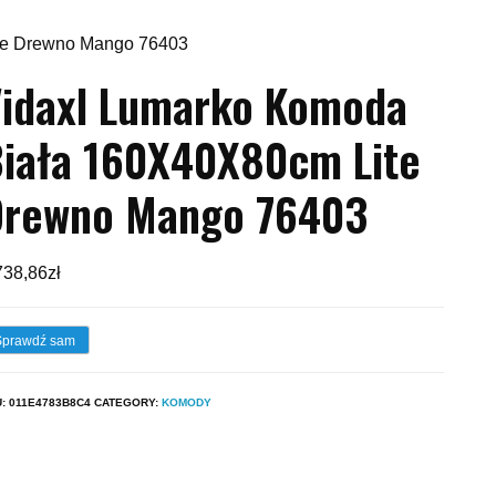
te Drewno Mango 76403
idaxl Lumarko Komoda
iała 160X40X80cm Lite
Drewno Mango 76403
738,86
zł
Sprawdź sam
U:
011E4783B8C4
CATEGORY:
KOMODY