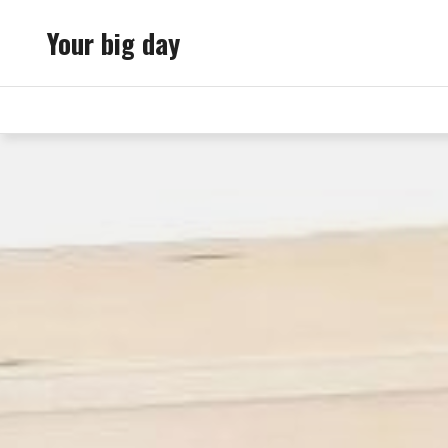
Skip
Your big day
to
content