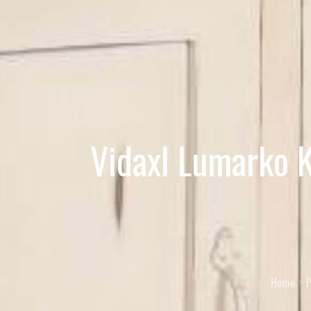
Vidaxl Lumarko
Home
P