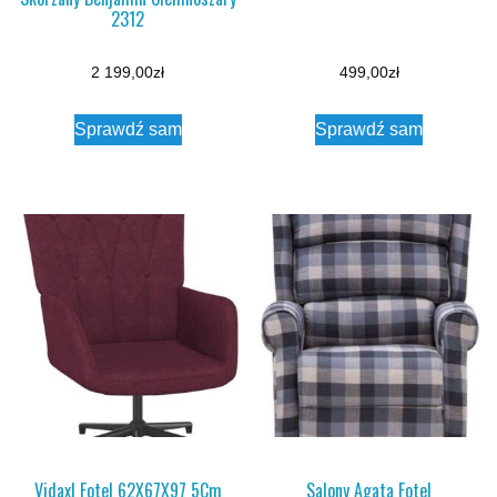
2312
2 199,00
zł
499,00
zł
Sprawdź sam
Sprawdź sam
Vidaxl Fotel 62X67X97 5Cm
Salony Agata Fotel