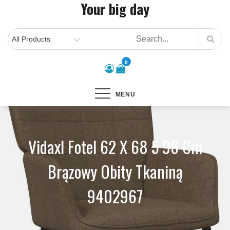
Your big day
Skip
to
content
0
MENU
Vidaxl Fotel 62 X 68 5 96 Cm
Brązowy Obity Tkaniną
9402967