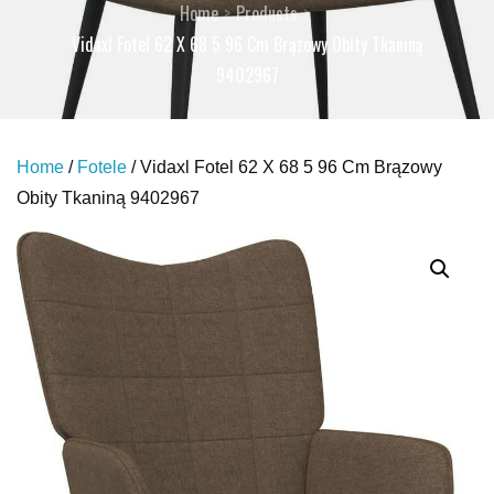
Home
Products
Vidaxl Fotel 62 X 68 5 96 Cm Brązowy Obity Tkaniną
9402967
Home
/
Fotele
/ Vidaxl Fotel 62 X 68 5 96 Cm Brązowy
Obity Tkaniną 9402967