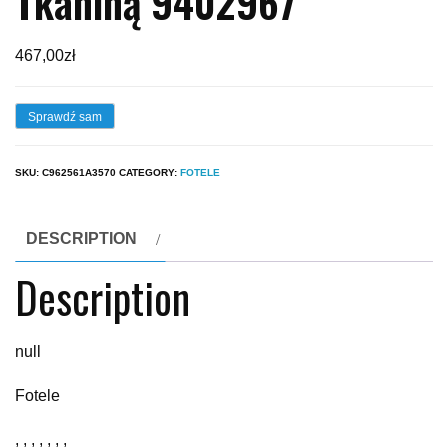
Tkaniną 9402967
467,00
zł
Sprawdź sam
SKU:
C962561A3570
CATEGORY:
FOTELE
DESCRIPTION
Description
null
Fotele
, , , , , , ,