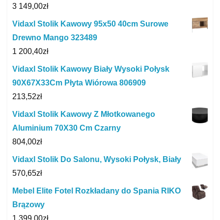
3 149,00
zł
Vidaxl Stolik Kawowy 95x50 40cm Surowe
Drewno Mango 323489
1 200,40
zł
Vidaxl Stolik Kawowy Biały Wysoki Połysk
90X67X33Cm Płyta Wiórowa 806909
213,52
zł
Vidaxl Stolik Kawowy Z Młotkowanego
Aluminium 70X30 Cm Czarny
804,00
zł
Vidaxl Stolik Do Salonu, Wysoki Połysk, Biały
570,65
zł
Mebel Elite Fotel Rozkładany do Spania RIKO
Brązowy
1 399,00
zł