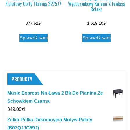
Fioletowy Obity Tkaniną 327577
Wypoczynkowy Katami Z Funkcją
Relaks
377,52
zł
1 619,10
zł
Sprawdź sam
Sprawdź sam
PRODUKTY
Music Express Nn Ława 2 Bk Do Pianina Ze
Schowkiem Czarna
349,00
zł
Zeller Półka Dekoracyjna Motyw Palety
(B07QJJG59J)