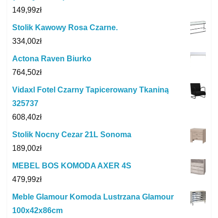
149,99
zł
Stolik Kawowy Rosa Czarne.
334,00
zł
Actona Raven Biurko
764,50
zł
Vidaxl Fotel Czarny Tapicerowany Tkaniną
325737
608,40
zł
Stolik Nocny Cezar 21L Sonoma
189,00
zł
MEBEL BOS KOMODA AXER 4S
479,99
zł
Meble Glamour Komoda Lustrzana Glamour
100x42x86cm