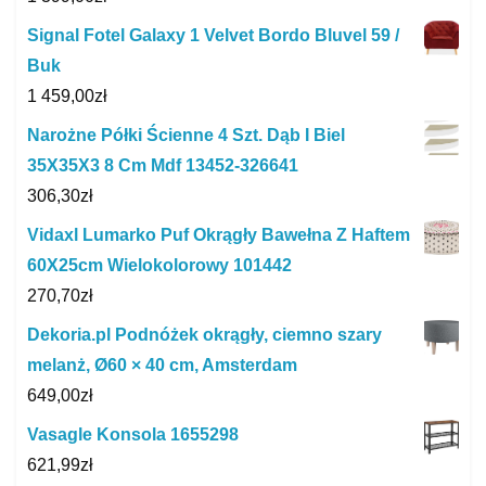
Signal Fotel Galaxy 1 Velvet Bordo Bluvel 59 /
Buk
1 459,00
zł
Narożne Półki Ścienne 4 Szt. Dąb I Biel
35X35X3 8 Cm Mdf 13452-326641
306,30
zł
Vidaxl Lumarko Puf Okrągły Bawełna Z Haftem
60X25cm Wielokolorowy 101442
270,70
zł
Dekoria.pl Podnóżek okrągły, ciemno szary
melanż, Ø60 × 40 cm, Amsterdam
649,00
zł
Vasagle Konsola 1655298
621,99
zł