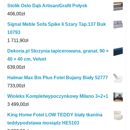
Stolik Oslo Dąb Artisan/Grafit Połysk
406,00
zł
Signal Meble Sofa Spike Ii Szary Tap.137 Buk
10793
1 711,90
zł
Dekoria.pl Skrzynia tapicerowana, granat, 90 ×
40 × 40 cm, Velvet
639,00
zł
Halmar Max Bis Plus Fotel Bujany Biały 52777
733,00
zł
Wioleks Kompletwypoczynkowy Milano 3+2+1
3 499,00
zł
King Home Fotel LOW TEDDY biały tkanina
teddypodstawa mosiądz HE5103