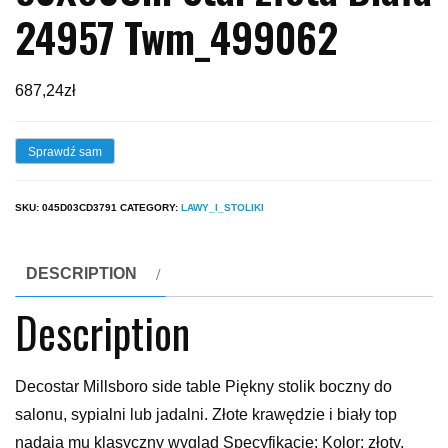
24957 Twm_499062
687,24
zł
Sprawdź sam
SKU:
045D03CD3791
CATEGORY:
LAWY_I_STOLIKI
DESCRIPTION
Description
Decostar Millsboro side table Piękny stolik boczny do
salonu, sypialni lub jadalni. Złote krawędzie i biały top
nadają mu klasyczny wygląd Specyfikacje: Kolor: złoty,