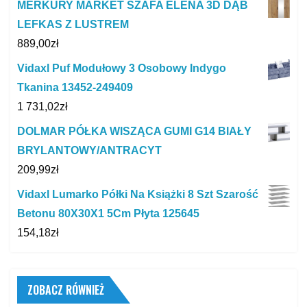
MERKURY MARKET SZAFA ELENA 3D DĄB
LEFKAS Z LUSTREM
889,00
zł
Vidaxl Puf Modułowy 3 Osobowy Indygo
Tkanina 13452-249409
1 731,02
zł
DOLMAR PÓŁKA WISZĄCA GUMI G14 BIAŁY
BRYLANTOWY/ANTRACYT
209,99
zł
Vidaxl Lumarko Półki Na Książki 8 Szt Szarość
Betonu 80X30X1 5Cm Płyta 125645
154,18
zł
ZOBACZ RÓWNIEŻ