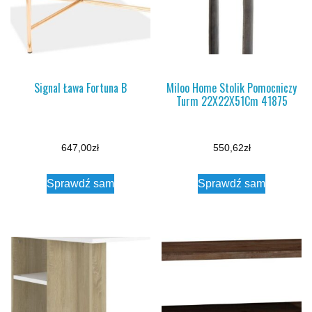
Signal Ława Fortuna B
Miloo Home Stolik Pomocniczy
Turm 22X22X51Cm 41875
647,00
zł
550,62
zł
Sprawdź sam
Sprawdź sam