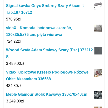
Signal Ławka Onyx Srebrny Szary Aksamit
Tap.187 10712
570,95
zł
vidaXL Komoda, betonowa szarość,
120x35,5x75 cm, płyta wiórowa
724,22
zł
Woood Szafa Adam Stalowy Szary [Fsc] 373212
S
3 499,00
zł
Vidaxl Obrotowe Krzesło Podłogowe Różowe
Obite Aksamitem 336568
434,80
zł
Meble Glamour Stolik Kawowy 130x70x40cm
3 249,00
zł