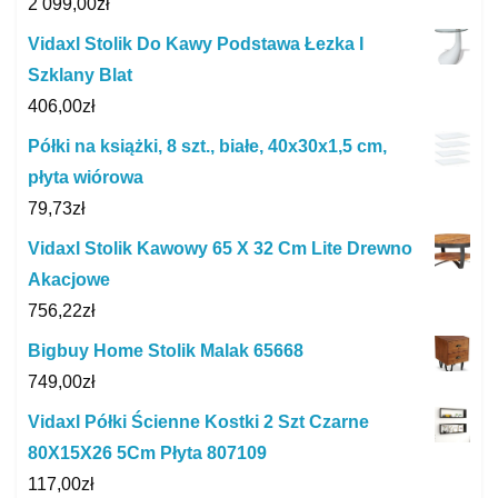
2 099,00
zł
Vidaxl Stolik Do Kawy Podstawa Łezka I
Szklany Blat
406,00
zł
Półki na książki, 8 szt., białe, 40x30x1,5 cm,
płyta wiórowa
79,73
zł
Vidaxl Stolik Kawowy 65 X 32 Cm Lite Drewno
Akacjowe
756,22
zł
Bigbuy Home Stolik Malak 65668
749,00
zł
Vidaxl Półki Ścienne Kostki 2 Szt Czarne
80X15X26 5Cm Płyta 807109
117,00
zł