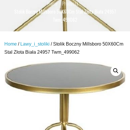
Home
Products
Stolik Boczny Millsboro 50X60Cm Stal Złota Biała 24957
Twm_499062
Home
/
Lawy_i_stoliki
/ Stolik Boczny Millsboro 50X60Cm
Stal Złota Biała 24957 Twm_499062