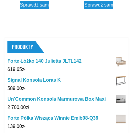
Sprawdź sam
Sprawdź sam
PRODUKTY
Forte Łóżko 140 Julietta JLTL142
619,65
zł
Signal Konsola Loras K
589,00
zł
Un'Common Konsola Marmurowa Box Maxi
2 700,00
zł
Forte Półka Wisząca Winnie Emlb08-Q36
139,00
zł