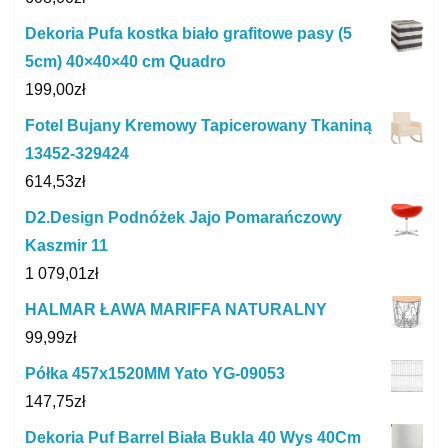
Dekoria Pufa kostka biało grafitowe pasy (5
5cm) 40×40×40 cm Quadro
199,00
zł
Fotel Bujany Kremowy Tapicerowany Tkaniną
13452-329424
614,53
zł
D2.Design Podnóżek Jajo Pomarańczowy
Kaszmir 11
1 079,01
zł
HALMAR ŁAWA MARIFFA NATURALNY
99,99
zł
Półka 457x1520MM Yato YG-09053
147,75
zł
Dekoria Puf Barrel Biała Bukla 40 Wys 40Cm