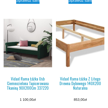
Sprawdź sam
Sprawdź sam
Vidaxl Rama Łóżka Usb
Vidaxl Rama Łóżka Z Litego
Ciemnozielona Tapicerowana
Drewna Dębowego 140X200
Tkaniną 90X200Cm 337220
Naturalna
1 100,00
zł
853,00
zł