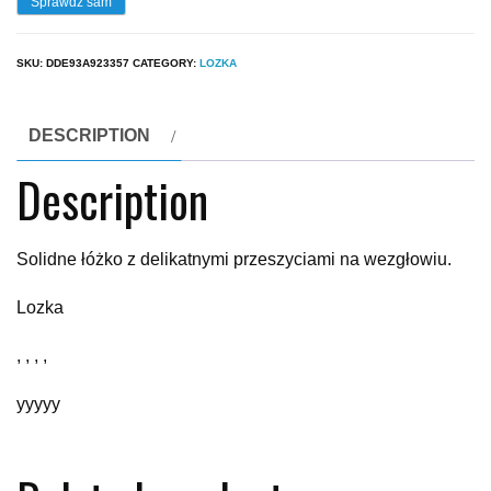
Sprawdź sam
SKU:
DDE93A923357
CATEGORY:
LOZKA
DESCRIPTION
Description
Solidne łóżko z delikatnymi przeszyciami na wezgłowiu.
Lozka
, , , ,
yyyyy