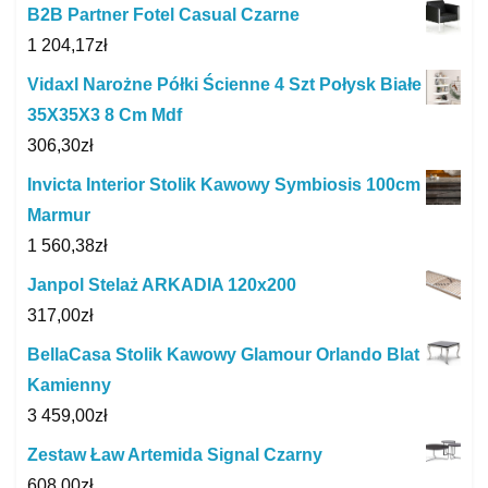
B2B Partner Fotel Casual Czarne
1 204,17
zł
Vidaxl Narożne Półki Ścienne 4 Szt Połysk Białe
35X35X3 8 Cm Mdf
306,30
zł
Invicta Interior Stolik Kawowy Symbiosis 100cm
Marmur
1 560,38
zł
Janpol Stelaż ARKADIA 120x200
317,00
zł
BellaCasa Stolik Kawowy Glamour Orlando Blat
Kamienny
3 459,00
zł
Zestaw Ław Artemida Signal Czarny
608,00
zł