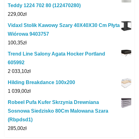
Teddy 1224 702 80 (122470280)
229,00
zł
Vidaxl Stolik Kawowy Szary 40X40X30 Cm Płyta
Wiórowa 9403757
100,35
zł
Trend Line Salony Agata Hocker Portland
605992
2 033,10
zł
Hilding Breakdance 100x200
1 039,00
zł
Robeel Pufa Kufer Skrzynia Drewniana
Sosnowa Siedzisko 80Cm Malowana Szara
(Rbpdsd1)
285,00
zł