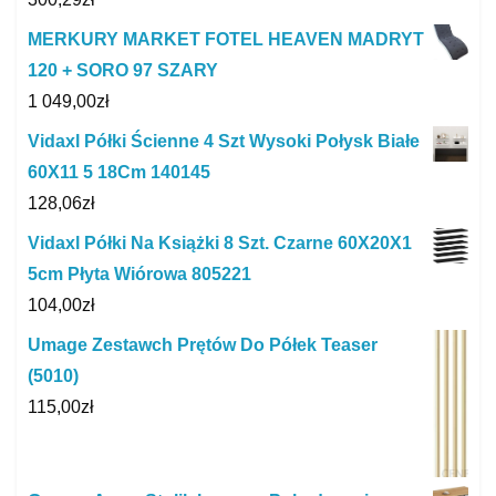
MERKURY MARKET FOTEL HEAVEN MADRYT
120 + SORO 97 SZARY
1 049,00
zł
Vidaxl Półki Ścienne 4 Szt Wysoki Połysk Białe
60X11 5 18Cm 140145
128,06
zł
Vidaxl Półki Na Książki 8 Szt. Czarne 60X20X1
5cm Płyta Wiórowa 805221
104,00
zł
Umage Zestawch Prętów Do Półek Teaser
(5010)
115,00
zł