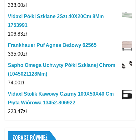
333,00
zł
Vidaxl Półki Szklane 2Szt 40X20Cm 8Mm
1753991
106,83
zł
Frankhauer Puf Agnes Beżowy 62565
335,00
zł
Sapho Omega Uchwyty Półki Szklanej Chrom
(1045021128Mm)
74,00
zł
Vidaxl Stolik Kawowy Czarny 100X50X40 Cm
Płyta Wiórowa 13452-806922
223,47
zł
ZOBACZ RÓWNIEŻ