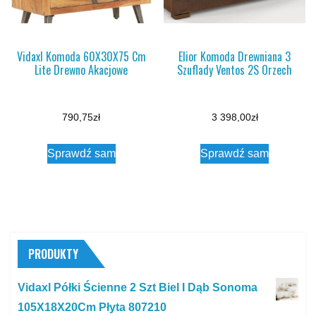
Vidaxl Komoda 60X30X75 Cm
Elior Komoda Drewniana 3
Lite Drewno Akacjowe
Szuflady Ventos 2S Orzech
790,75
zł
3 398,00
zł
Sprawdź sam
Sprawdź sam
PRODUKTY
Vidaxl Półki Ścienne 2 Szt Biel I Dąb Sonoma
105X18X20Cm Płyta 807210