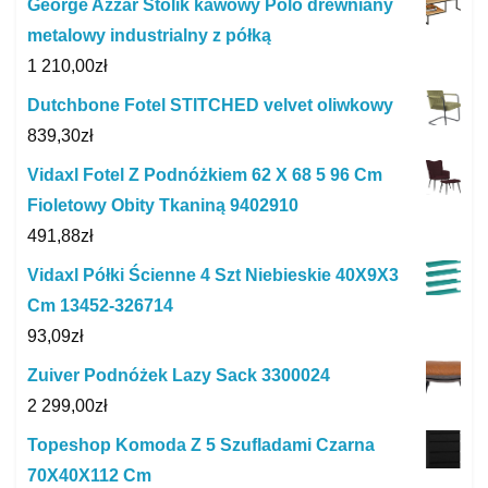
George Azzar Stolik kawowy Polo drewniany
metalowy industrialny z półką
1 210,00
zł
Dutchbone Fotel STITCHED velvet oliwkowy
839,30
zł
Vidaxl Fotel Z Podnóżkiem 62 X 68 5 96 Cm
Fioletowy Obity Tkaniną 9402910
491,88
zł
Vidaxl Półki Ścienne 4 Szt Niebieskie 40X9X3
Cm 13452-326714
93,09
zł
Zuiver Podnóżek Lazy Sack 3300024
2 299,00
zł
Topeshop Komoda Z 5 Szufladami Czarna
70X40X112 Cm