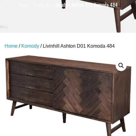
Home
Products
Livinhill Ashton D01 Komoda 484
Home
/
Komody
/ Livinhill Ashton D01 Komoda 484