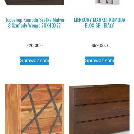
Topeshop Komoda Szafka Malwa
MERKURY MARKET KOMODA
3 Szuflady Wenge 70X40X77
BLOX SB I BIAŁY
220,00
zł
659,00
zł
Sprawdź sam
Sprawdź sam