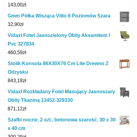
143,00
zł
Gmm Półka Wisząca Vitto 6 Poziomów Szara
32,90
zł
Vidaxl Fotel Jasnozielony Obity Aksamitem I
Pvc 327834
460,59
zł
Stolik Konsola 86X30X76 Cm Lite Drewno Z
Odzysku
843,18
zł
Vidaxl Rozkładany Fotel Masujący Jasnoszary
Obity Tkaniną 13452-329330
871,12
zł
Szafki nocne, 2 szt., betonowa szarość, 30 x 30
x 40 cm
300,29
zł