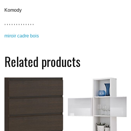
Komody
, , , , , , , , , , , , ,
miroir cadre bois
Related products