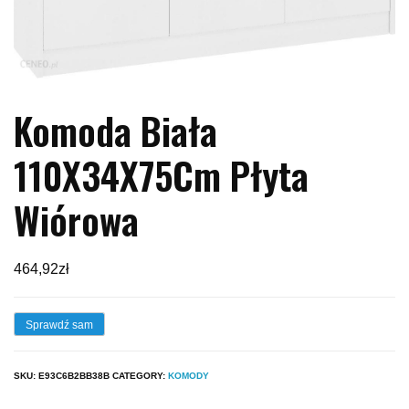
Komoda Biała
110X34X75Cm Płyta
Wiórowa
464,92
zł
Sprawdź sam
SKU:
E93C6B2BB38B
CATEGORY:
KOMODY