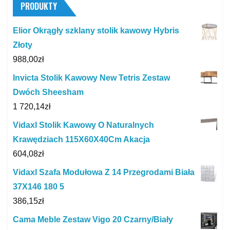
PRODUKTY
Elior Okrągły szklany stolik kawowy Hybris
Złoty
988,00
zł
Invicta Stolik Kawowy New Tetris Zestaw
Dwóch Sheesham
1 720,14
zł
Vidaxl Stolik Kawowy O Naturalnych
Krawędziach 115X60X40Cm Akacja
604,08
zł
Vidaxl Szafa Modułowa Z 14 Przegrodami Biała
37X146 180 5
386,15
zł
Cama Meble Zestaw Vigo 20 Czarny/Biały