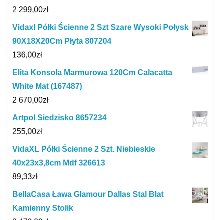
2 299,00
zł
Vidaxl Półki Ścienne 2 Szt Szare Wysoki Połysk
90X18X20Cm Płyta 807204
136,00
zł
Elita Konsola Marmurowa 120Cm Calacatta
White Mat (167487)
2 670,00
zł
Artpol Siedzisko 8657234
255,00
zł
VidaXL Półki Ścienne 2 Szt. Niebieskie
40x23x3,8cm Mdf 326613
89,33
zł
BellaCasa Ława Glamour Dallas Stal Blat
Kamienny Stolik