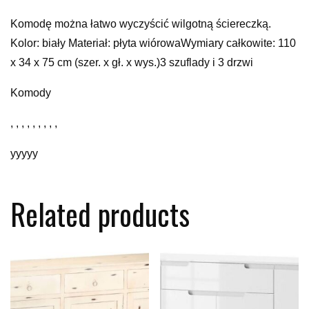
Komodę można łatwo wyczyścić wilgotną ściereczką.
Kolor: biały Materiał: płyta wiórowaWymiary całkowite: 110
x 34 x 75 cm (szer. x gł. x wys.)3 szuflady i 3 drzwi
Komody
, , , , , , , , ,
yyyyy
Related products