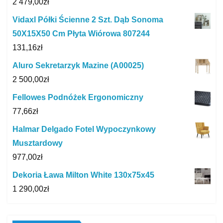
2 479,00
zł
Vidaxl Półki Ścienne 2 Szt. Dąb Sonoma
50X15X50 Cm Płyta Wiórowa 807244
131,16
zł
Aluro Sekretarzyk Mazine (A00025)
2 500,00
zł
Fellowes Podnóżek Ergonomiczny
77,66
zł
Halmar Delgado Fotel Wypoczynkowy
Musztardowy
977,00
zł
Dekoria Ława Milton White 130x75x45
1 290,00
zł