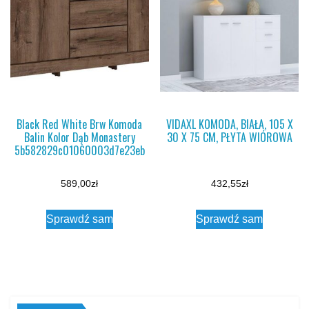
Black Red White Brw Komoda
VIDAXL KOMODA, BIAŁA, 105 X
Balin Kolor Dąb Monastery
30 X 75 CM, PŁYTA WIÓROWA
5b582829c01060003d7e23eb
589,00
zł
432,55
zł
Sprawdź sam
Sprawdź sam