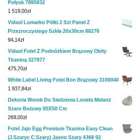
Połysk 7895832
1 519,00
zł
Vidaxl Lumarko Półki 2 Szt Panel Z
Przezroczystego Szkła 20x30cm 88276
94,14
zł
Vidaxl Fotel Z Podnóżkiem Brązowy Obity
Tkaniną 327977
475,70
zł
White Label Living Fotel Bon Brązowy 3100040
1 937,84
zł
Dekoria Worek Do Siedzenia Loneta Melanż
Szaro Beżowy 85X50 Cm
269,00
zł
Fotel Jajo Egg Premium Tkanina Easy Clean
(J.Szaryc C.Szary) Jasno Szary 4368 92