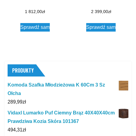
1 812,00
zł
2 399,00
zł
Sprawdź sam
Sprawdź sam
PRODUKTY
Komoda Szafka Młodzieżowa K 60Cm 3 Sz
Olcha
289,99
zł
Vidaxl Lumarko Puf Ciemny Brąz 40X40X40cm
Prawdziwa Kozia Skóra 101367
494,31
zł