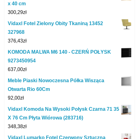
x 40 cm
300,29
zł
Vidaxl Fotel Zielony Obity Tkaniną 13452
327968
376,43
zł
KOMODA MALWA M6 140 - CZERŃ POŁYSK
9273450954
637,00
zł
Meble Piaski Nowoczesna Półka Wisząca
Otwarta Rio 60Cm
92,00
zł
Vidaxl Komoda Na Wysoki Połysk Czarna 71 35
X 76 Cm Płyta Wiórowa (283716)
348,38
zł
Vidaxl Lumarko Fotel Czerwony Sztuczna