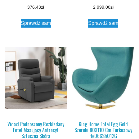
376,43
zł
2 999,00
zł
Sprawdź sam
Sprawdź sam
Vidaxl Podnoszony Rozkładany
King Home Fotel Egg Gold
Fotel Masujący Antracyt
Szeroki 80X110 Cm Turkusowy
Sztuczna Skóra
He066Sh012G