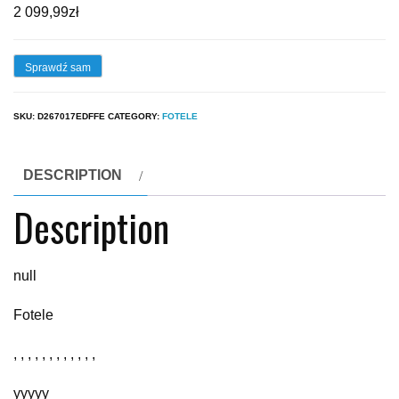
2 099,99
zł
Sprawdź sam
SKU:
D267017EDFFE
CATEGORY:
FOTELE
DESCRIPTION
Description
null
Fotele
, , , , , , , , , , , ,
yyyyy