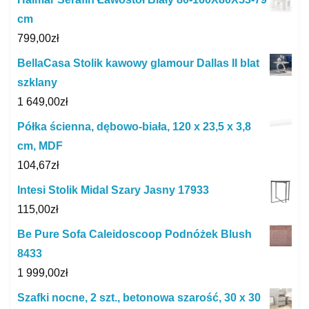
cm
799,00
zł
BellaCasa Stolik kawowy glamour Dallas II blat
szklany
1 649,00
zł
Półka ścienna, dębowo-biała, 120 x 23,5 x 3,8
cm, MDF
104,67
zł
Intesi Stolik Midal Szary Jasny 17933
115,00
zł
Be Pure Sofa Caleidoscoop Podnóżek Blush
8433
1 999,00
zł
Szafki nocne, 2 szt., betonowa szarość, 30 x 30