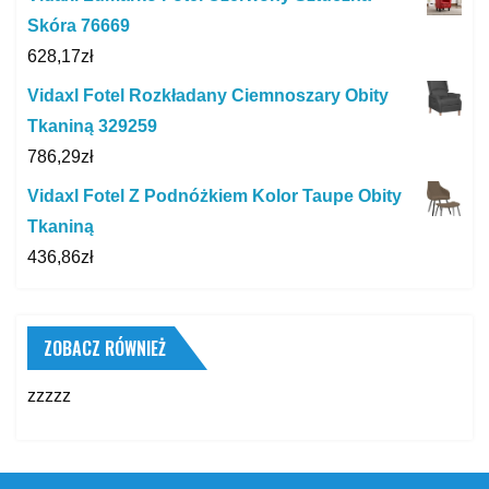
Skóra 76669
628,17
zł
Vidaxl Fotel Rozkładany Ciemnoszary Obity
Tkaniną 329259
786,29
zł
Vidaxl Fotel Z Podnóżkiem Kolor Taupe Obity
Tkaniną
436,86
zł
ZOBACZ RÓWNIEŻ
zzzzz