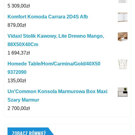
5 309,00
zł
Komfort Komoda Carrara 2D4S Afb
879,00
zł
Vidaxl Stolik Kawowy, Lite Drewno Mango,
88X50X40Cm
1 694,37
zł
Homede Table/Hom/Carmina/Gold/40X50
9372090
135,00
zł
Un'Common Konsola Marmurowa Box Maxi
Szary Marmur
2 700,00
zł
ZOBACZ RÓWNIEŻ