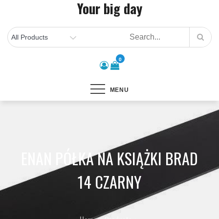
Your big day
Skip
to
content
0
MENU
ENAN PÓŁKA NA KSIĄŻKI BRAD
14 CZARNY