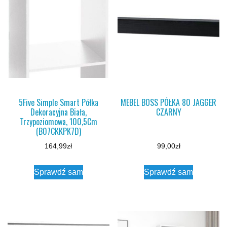
5Five Simple Smart Półka
MEBEL BOSS PÓŁKA 80 JAGGER
Dekoracyjna Biała,
CZARNY
Trzypoziomowa, 100,5Cm
(B07CKKPK7D)
164,99
zł
99,00
zł
Sprawdź sam
Sprawdź sam