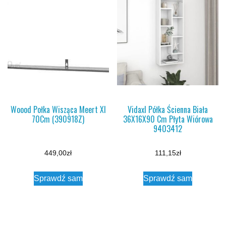
Woood Połka Wisząca Meert Xl
Vidaxl Półka Ścienna Biała
70Cm (390918Z)
36X16X90 Cm Płyta Wiórowa
9403412
449,00
zł
111,15
zł
Sprawdź sam
Sprawdź sam