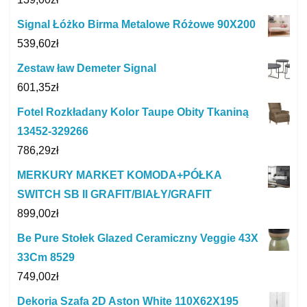
Signal Łóżko Birma Metalowe Różowe 90X200
539,60
zł
Zestaw ław Demeter Signal
601,35
zł
Fotel Rozkładany Kolor Taupe Obity Tkaniną
13452-329266
786,29
zł
MERKURY MARKET KOMODA+PÓŁKA
SWITCH SB II GRAFIT/BIAŁY/GRAFIT
899,00
zł
Be Pure Stołek Glazed Ceramiczny Veggie 43X
33Cm 8529
749,00
zł
Dekoria Szafa 2D Aston White 110X62X195