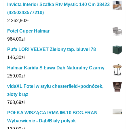
Invicta Interior Szafka Rtv Mystic 140 Cm 38423
(4250243577210)
2 262,80
zł
Fotel Cuper Halmar
964,00
zł
Pufa LORI VELVET Zielony tap. bluvel 78
146,30
zł
Halmar Karida S Ława Dąb Naturalny Czarny
259,00
zł
vidaXL Fotel w stylu chesterfield+podnóżek,
złoty brąz
768,69
zł
PÓŁKA WISZĄCA IRMA IM-10 BOG-FRAN :
Wybarwienie - Dąb/Biały połysk
139,00
zł