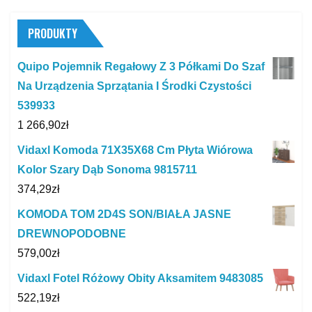
PRODUKTY
Quipo Pojemnik Regałowy Z 3 Półkami Do Szaf
Na Urządzenia Sprzątania I Środki Czystości
539933
1 266,90
zł
Vidaxl Komoda 71X35X68 Cm Płyta Wiórowa
Kolor Szary Dąb Sonoma 9815711
374,29
zł
KOMODA TOM 2D4S SON/BIAŁA JASNE
DREWNOPODOBNE
579,00
zł
Vidaxl Fotel Różowy Obity Aksamitem 9483085
522,19
zł