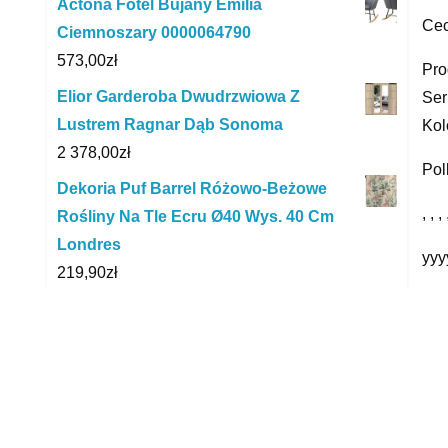
Actona Fotel Bujany Emilia
Cec
Ciemnoszary 0000064790
573,00
zł
Pro
Elior Garderoba Dwudrzwiowa Z
Ser
Lustrem Ragnar Dąb Sonoma
Kol
2 378,00
zł
Pol
Dekoria Puf Barrel Różowo-Beżowe
, , , 
Rośliny Na Tle Ecru Ø40 Wys. 40 Cm
Londres
yyy
219,90
zł
Szynaka Meble Komoda Selene 8
R
963,00
zł
Vivo Stolik Creativo Typ 9 Biały
Elementy Okalające Dąb Brązowy
1 866,00
zł