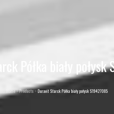
arck Półka biały połys
Home
Products
Duravit Starck Półka biały połysk S19427085