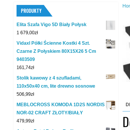
Ho
PRODUKTY
Elita Szafa Vigo 5D Biały Połysk
1 679,00
zł
Vidaxl Półki Ścienne Kostki 4 Szt.
Czarne Z Połyskiem 80X15X26 5 Cm
9403509
161,74
zł
Stolik kawowy z 4 szufladami,
110x50x40 cm, lite drewno sosnowe
506,99
zł
MEBLOCROSS KOMODA 1D2S NORDIS
D
NOR-02 CRAFT ZŁOTY/BIAŁY
D
479,99
zł