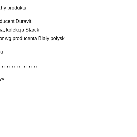
hy produktu
ducent Duravit
ia, kolekcja Starck
or wg producenta Biały połysk
ki
, , , , , , , , , , , , , , , ,
yy
elated products