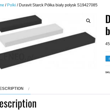
me
/
Polki
/ Duravit Starck Półka biały połysk S19427085
D
b
45
SK
ESCRIPTION
escription