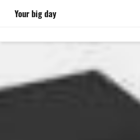
Skip
Your big day
to
content