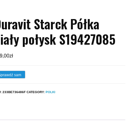
uravit Starck Półka
iały połysk S19427085
9,00
zł
Sprawdź sam
U:
233BE736486F
CATEGORY:
POLKI