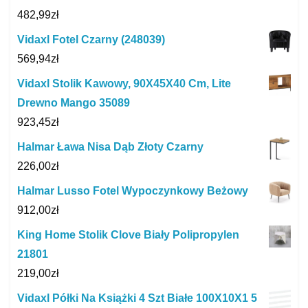
482,99
zł
Vidaxl Fotel Czarny (248039)
569,94
zł
Vidaxl Stolik Kawowy, 90X45X40 Cm, Lite
Drewno Mango 35089
923,45
zł
Halmar Ława Nisa Dąb Złoty Czarny
226,00
zł
Halmar Lusso Fotel Wypoczynkowy Beżowy
912,00
zł
King Home Stolik Clove Biały Polipropylen
21801
219,00
zł
Vidaxl Półki Na Książki 4 Szt Białe 100X10X1 5