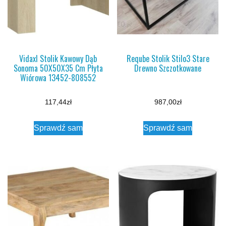
Vidaxl Stolik Kawowy Dąb
Reqube Stolik Stilo3 Stare
Sonoma 50X50X35 Cm Płyta
Drewno Szczotkowane
Wiórowa 13452-808552
117,44
zł
987,00
zł
Sprawdź sam
Sprawdź sam