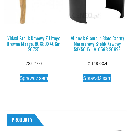
Vidaxl Stolik Kawowy Z Litego
Vildevik Glamour Biało Czarny
Drewna Mango, 80X80X40Cm
Marmurowy Stolik Kawowy
20735
58X50 Cm Vt056B 30626
722,77
zł
2 149,00
zł
Sprawdź sam
Sprawdź sam
PRODUKTY