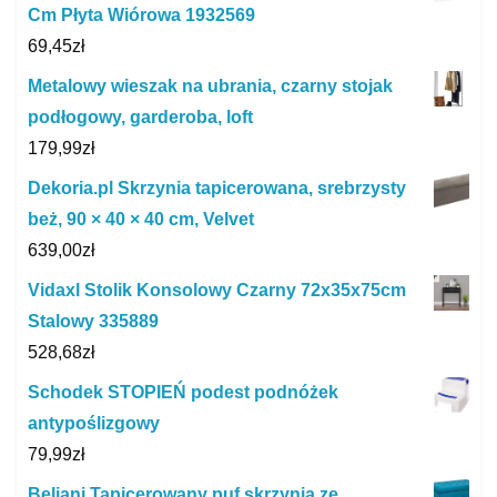
Cm Płyta Wiórowa 1932569
69,45
zł
Metalowy wieszak na ubrania, czarny stojak
podłogowy, garderoba, loft
179,99
zł
Dekoria.pl Skrzynia tapicerowana, srebrzysty
beż, 90 × 40 × 40 cm, Velvet
639,00
zł
Vidaxl Stolik Konsolowy Czarny 72x35x75cm
Stalowy 335889
528,68
zł
Schodek STOPIEŃ podest podnóżek
antypoślizgowy
79,99
zł
Beliani Tapicerowany puf skrzynia ze