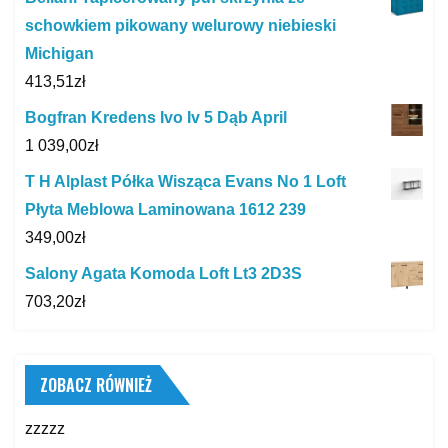
schowkiem pikowany welurowy niebieski
Michigan
413,51
zł
Bogfran Kredens Ivo Iv 5 Dąb April
1 039,00
zł
T H Alplast Półka Wisząca Evans No 1 Loft
Płyta Meblowa Laminowana 1612 239
349,00
zł
Salony Agata Komoda Loft Lt3 2D3S
703,20
zł
ZOBACZ RÓWNIEŻ
zzzzz