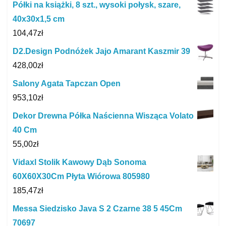
Półki na książki, 8 szt., wysoki połysk, szare,
40x30x1,5 cm
104,47
zł
D2.Design Podnóżek Jajo Amarant Kaszmir 39
428,00
zł
Salony Agata Tapczan Open
953,10
zł
Dekor Drewna Półka Naścienna Wisząca Volato
40 Cm
55,00
zł
Vidaxl Stolik Kawowy Dąb Sonoma
60X60X30Cm Płyta Wiórowa 805980
185,47
zł
Messa Siedzisko Java S 2 Czarne 38 5 45Cm
70697