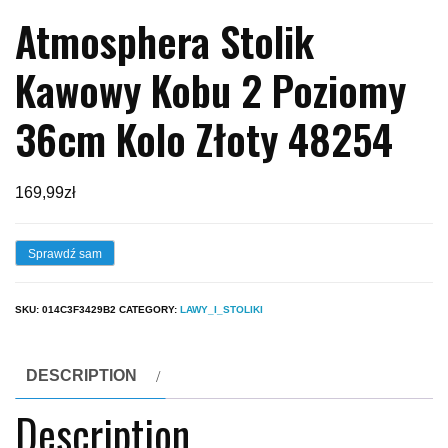
Atmosphera Stolik
Kawowy Kobu 2 Poziomy
36cm Kolo Złoty 48254
169,99
zł
Sprawdź sam
SKU:
014C3F3429B2
CATEGORY:
LAWY_I_STOLIKI
DESCRIPTION
Description