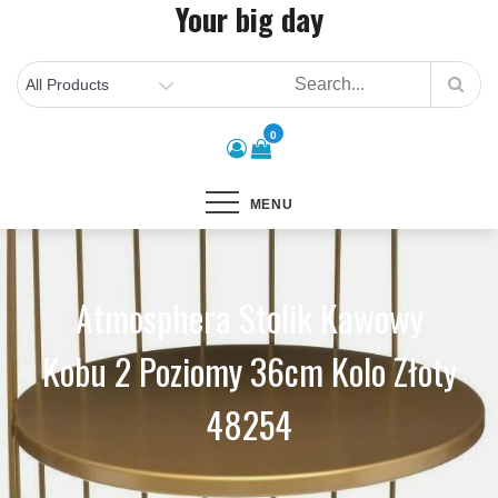
Your big day
Skip
to
content
0
MENU
Atmosphera Stolik Kawowy
Kobu 2 Poziomy 36cm Kolo Złoty
48254