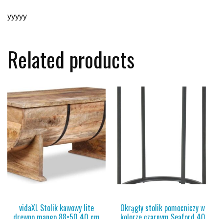
yyyyy
Related products
vidaXL Stolik kawowy lite
Okrągły stolik pomocniczy w
drewno mango 88×50 40 cm
kolorze czarnym Seaford 40