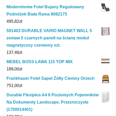
Modernhome Fotel Bujany Regulowany
Podnóżek Biała Rama 8082175
495,82
zł
591403 DURABLE VARIO MAGNET WALL 5
zestaw 5 czarnych paneli na ścianę moduł
magnetyczny czerwony szt.
137,46
zł
MEBEL BOSS ŁAWA 115 TOP MIX
189,00
zł
Frankhauer Fotel Sapet Żółty Ciemny Orzech
751,00
zł
Durable Flexiplus A4 6 Poziomych Pojemników
Na Dokumenty Landscape, Przezroczyste
(1700014401)