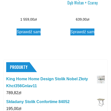
Dąb Wotan + Czarny
1 559,00
zł
639,00
zł
Sprawdź sam
Sprawdź sam
PRODUKTY
King Home Home Design Stolik Nobel Złoty
Khct356Gnlav11
789,82
zł
Składany Stolik Confortime 84052
195,00
zł