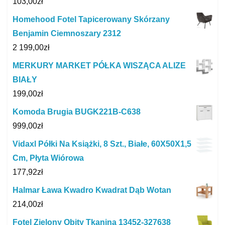
103,00
zł
Homehood Fotel Tapicerowany Skórzany
Benjamin Ciemnoszary 2312
2 199,00
zł
MERKURY MARKET PÓŁKA WISZĄCA ALIZE
BIAŁY
199,00
zł
Komoda Brugia BUGK221B-C638
999,00
zł
Vidaxl Półki Na Książki, 8 Szt., Białe, 60X50X1,5
Cm, Płyta Wiórowa
177,92
zł
Halmar Ława Kwadro Kwadrat Dąb Wotan
214,00
zł
Fotel Zielony Obity Tkaniną 13452-327638