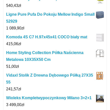
540,43
zł
Ligne Pure Pufa Do Pokoju Mellow Indigo Small
52929
1 089,90
zł
Komoda 4S C7 H.97x45x41 COCO biały mat
415,06
zł
Home Styling Collection Półka Naścienna
Metalowa 10X35X50 Cm
51,00
zł
Vidaxl Stolik Z Drewna Dębowego Półką 27X35
55
241,57
zł
Wioleks Kompletwypoczynkowy Milano 3+2+1
3 499,00
zł